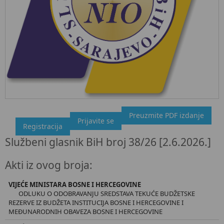
Preuzmite PDF izdanje
"Službeni glasnik BiH", broj 38/26 2.6.2026.
Prijavite se
Registracija
Ovdje možete preuzeti dokument, kao i obaviti kratki uvid u
Službeni glasnik BiH broj 38/26 [2.6.2026.]
sadržaj dokumenta.
Akti iz ovog broja:
VIJEĆE MINISTARA BOSNE I HERCEGOVINE
ODLUKU O ODOBRAVANJU SREDSTAVA TEKUĆE BUDŽETSKE
REZERVE IZ BUDŽETA INSTITUCIJA BOSNE I HERCEGOVINE I
MEĐUNARODNIH OBAVEZA BOSNE I HERCEGOVINE