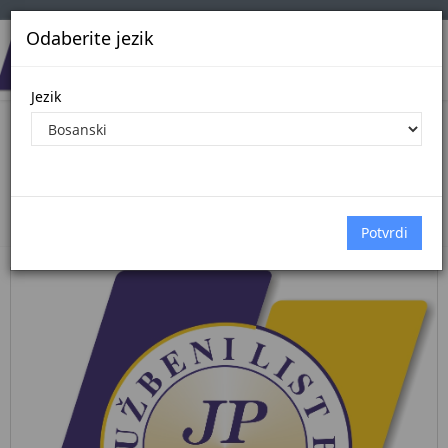
Odaberite jezik
Jezik
Pregled Dokumenata| Broj 38/26
2.6.2026.
Početna
Dokumenti
službeni glasnik bih
Dokumenti pregled