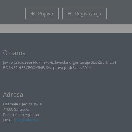
Prijava
Registracija
O nama
Javno preduzeće Novinsko-izdavačka organizacija SLUŽBENI LIST
BOSNE I HERCEGOVINE. Sva prava pridržana. 2014
Adresa
Džemala Bijedića 39/III
71000 Sarajevo
Bosna i Hercegovina
Email:
sllist@sllist.ba