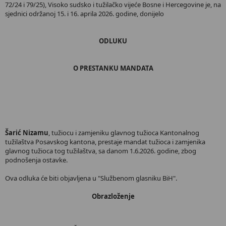
72/24 i 79/25), Visoko sudsko i tužilačko vijeće Bosne i Hercegovine je, na
sjednici održanoj 15. i 16. aprila 2026. godine, donijelo
ODLUKU
O PRESTANKU MANDATA
Šarić Nizamu
, tužiocu i zamjeniku glavnog tužioca Kantonalnog
tužilaštva Posavskog kantona, prestaje mandat tužioca i zamjenika
glavnog tužioca tog tužilaštva, sa danom 1.6.2026. godine, zbog
podnošenja ostavke.
Ova odluka će biti objavljena u "Službenom glasniku BiH".
Obrazloženje