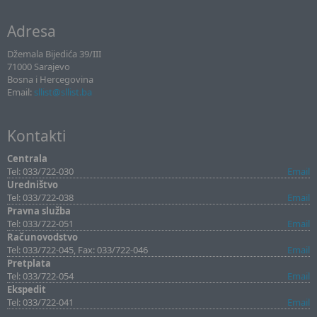
Adresa
Džemala Bijedića 39/III
71000 Sarajevo
Bosna i Hercegovina
Email:
sllist@sllist.ba
Kontakti
Centrala
Tel: 033/722-030
Email
Uredništvo
Tel: 033/722-038
Email
Pravna služba
Tel: 033/722-051
Email
Računovodstvo
Tel: 033/722-045, Fax: 033/722-046
Email
Pretplata
Tel: 033/722-054
Email
Ekspedit
Tel: 033/722-041
Email