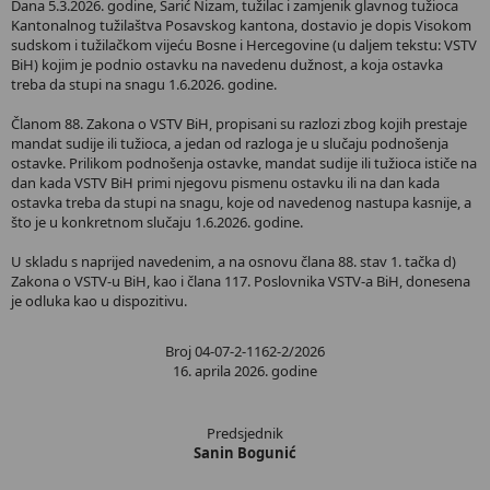
Dana 5.3.2026. godine, Šarić Nizam, tužilac i zamjenik glavnog tužioca
Kantonalnog tužilaštva Posavskog kantona, dostavio je dopis Visokom
sudskom i tužilačkom vijeću Bosne i Hercegovine (u daljem tekstu: VSTV
BiH) kojim je podnio ostavku na navedenu dužnost, a koja ostavka
treba da stupi na snagu 1.6.2026. godine.
Članom 88. Zakona o VSTV BiH, propisani su razlozi zbog kojih prestaje
mandat sudije ili tužioca, a jedan od razloga je u slučaju podnošenja
ostavke. Prilikom podnošenja ostavke, mandat sudije ili tužioca ističe na
dan kada VSTV BiH primi njegovu pismenu ostavku ili na dan kada
ostavka treba da stupi na snagu, koje od navedenog nastupa kasnije, a
što je u konkretnom slučaju 1.6.2026. godine.
U skladu s naprijed navedenim, a na osnovu člana 88. stav 1. tačka d)
Zakona o VSTV-u BiH, kao i člana 117. Poslovnika VSTV-a BiH, donesena
je odluka kao u dispozitivu.
Broj 04-07-2-1162-2/2026
16. aprila 2026. godine
Predsjednik
Sanin Bogunić