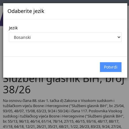
Odaberite jezik
Jezik
Pregled Dokumenata| Broj 38/26
Početna
Dokumenti
Službeni glasnik BiH
Dokumenti pregled
Službeni glasnik BiH, broj
38/26
Na osnovu člana 88. stav 1. tačka d) Zakona o Visokom sudskom i
tužilačkom vijeću Bosne i Hercegovine ("Službeni glasnik BiH", br. 25/04,
93/05, 48/07, 15/08, 63/23, 9/24 i 50/24) i člana 117. Poslovnika Visokog
sudskog i tužilačkog vijeća Bosne i Hercegovine ("Službeni glasnik BiH",
br. 55/13, 96/13, 46/14, 61/14, 78/14, 27/15, 46/15, 93/16, 48/17, 88/17,
41/18, 64/18, 12/21, 26/21, 35/21, 68/21, 1/22, 26/23, 83/23, 9/24, 27/24,