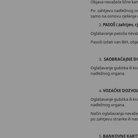
Objava nevažeće lične karte
Po zahtjevu nadležnog org
samo na osnovu rješenja 
PASOŠ ( zahtjev, r
Oglašavanje pasoša nevaž
Pasoši izdati van BiH, obja
SAOBRAĆAJNE DO
Oglašavanje gubitka ili kr
nadležnog organa.
VOZAČKE DOZVOLE
Oglašavanje gubitka ili kr
nadležnog organa.
Način oglašavanja nevažeć
po zahtjevu stranke ili n
BANKOVNE KARTIC