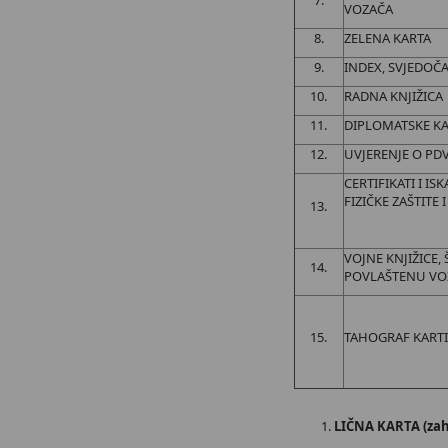
7.
VOZAČA
8.
ZELENA KARTA
9.
INDEX, SVJEDOČ
10.
RADNA KNJIŽICA
11.
DIPLOMATSKE KA
12.
UVJERENJE O PD
CERTIFIKATI I I
FIZIČKE ZAŠTITE 
13.
VOJNE KNJIŽICE, 
14.
POVLAŠTENU VO
15.
TAHOGRAF KARTI
LIČNA KARTA (zah