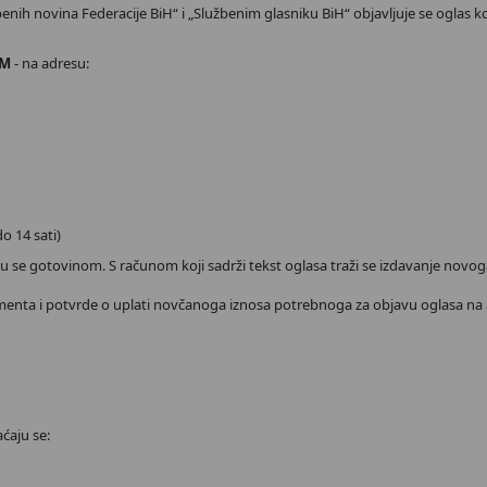
nih novina Federacije BiH“ i „Službenim glasniku BiH“ objavljuje se oglas 
OM
- na adresu:
H
o 14 sati)
aju se gotovinom. S računom koji sadrži tekst oglasa traži se izdavanje no
enta i potvrde o uplati novčanoga iznosa potrebnoga za objavu oglasa na 
H
ćaju se: