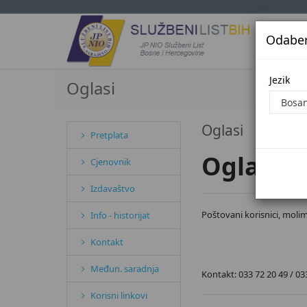
Odaberi
Jezi
Jezik
Oglasi
Oglasi
Pretplata
Oglašav
Cjenovnik
Izdavaštvo
Poštovani korisnici, molim
Info - historijat
Kontakt
Međun. saradnja
Kontakt: 033 72 20 49 / 033
Korisni linkovi