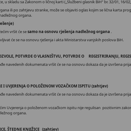
, u skladu sa Zakonom o ličnoj karti („Službeni glasnik BiH“ br. 32/01, 16/02,
ana ili po zahtjevu stranke, može se objaviti oglas kojim se lična karta pr
nadležnog organa.
ješenje)
ećim vršit će se
samo na osnovu rješenja nadležnog organa
.
vljivat će se na osnovu rješenja i akta Ministarstva vanjskih poslova BiH.
ZVOLE, POTVRDE O VLASNIŠTVU, POTVRDE O REGISTRIRANJU, REGISTA
ađe navedenih dokumenata vršit će se na osnovu dokaza da je izvršena prijava 
 I UVJERENJA O POLOŽENOM VOZAČKOM ISPITU (zahtjev)
ađe navedenih dokumenata vršit će se na osnovu dokaza da je izvršena prijava 
im Uvjerenja o položenom vozačkom ispitu nije regulisan pozitivnim zakon
adležnog organa.
E, ŠTEDNE KNJIŽICE (zahtjev)