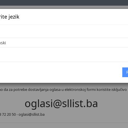
te jezik
k
Službena glasila
Oglašavanje
Pretraga
Vijes
anje dokumenata nevaže
o da za potrebe dostavljanja oglasa u elektronskoj formi koristite isključivo
oglasi@sllist.ba
 72 20 50 - oglasi@sllist.ba