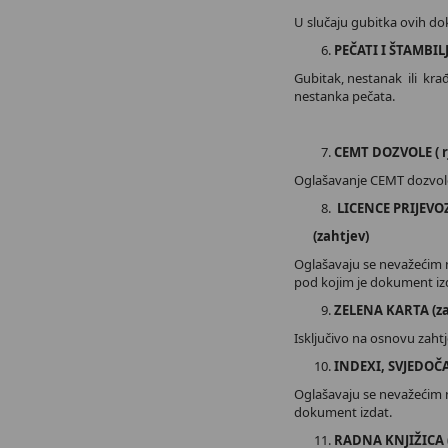
U slučaju gubitka ovih d
PEČATI I ŠTAMBILJ
Gubitak, nestanak ili krađ
nestanka pečata.
CEMT DOZVOLE ( r
Oglašavanje CEMT dozvole
LICENCE PRIJEVO
(zahtjev)
Oglašavaju se nevažećim na
pod kojim je dokument iz
ZELENA KARTA (za
Isključivo na osnovu zaht
INDEXI, SVJEDOČA
Oglašavaju se nevažećim n
dokument izdat.
RADNA KNJIŽICA (