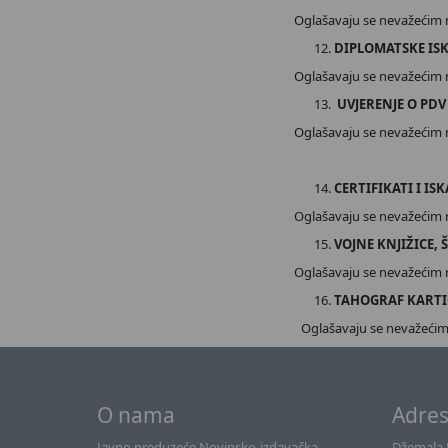
Oglašavaju se nevažećim n
DIPLOMATSKE ISK
Oglašavaju se nevažećim 
UVJERENJE O PDV
Oglašavaju se nevažećim n
CERTIFIKATI I IS
Oglašavaju se nevažećim na
VOJNE KNJIŽICE, 
Oglašavaju se nevažećim na
TAHOGRAF KARTIC
Oglašavaju se nevažećim 
O nama
Adre
Javno preduzeće Novinsko-izdavačka
Džemala B