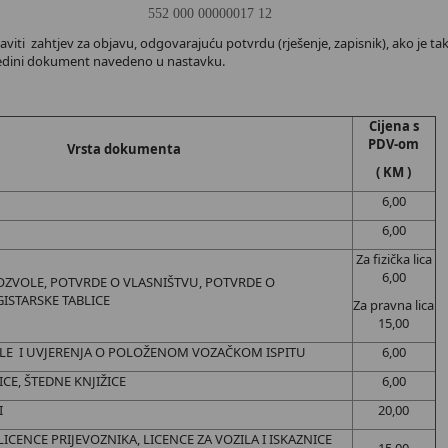
 552 000 00000017 12
aviti zahtjev za objavu, odgovarajuću potvrdu (rješenje, zapisnik), ako je 
jedini dokument navedeno u nastavku.
Cijena s
PDV-om
Vrsta dokumenta
( KM )
6,00
6,00
Za fizička lica
6,00
ZVOLE, POTVRDE O VLASNIŠTVU, POTVRDE O
GISTARSKE TABLICE
Za pravna lica
15,00
LE I UVJERENJA O POLOŽENOM VOZAČKOM ISPITU
6,00
CE, ŠTEDNE KNJIŽICE
6,00
I
20,00
ICENCE PRIJEVOZNIKA, LICENCE ZA VOZILA I ISKAZNICE