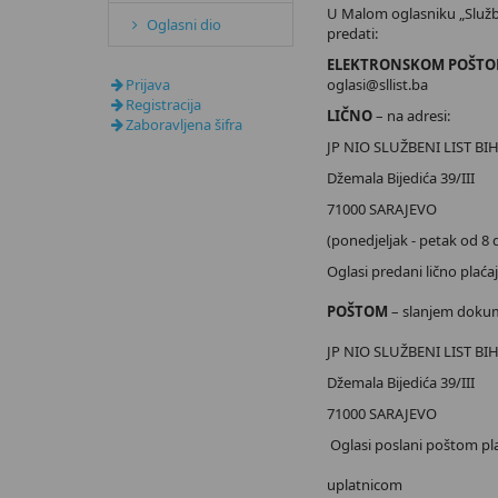
U Malom oglasniku „Službe
Oglasni dio
predati:
ELEKTRONSKOM POŠT
Prijava
oglasi@sllist.ba
Registracija
LIČNO
– na adresi:
Zaboravljena šifra
JP NIO SLUŽBENI LIST BI
Džemala Bijedića 39/III
71000 SARAJEVO
(ponedjeljak - petak od 8 d
Oglasi predani lično plać
POŠTOM
– slanjem dokum
JP NIO SLUŽBENI LIST BI
Džemala Bijedića 39/III
71000 SARAJEVO
Oglasi poslani poštom pla
uplatnicom