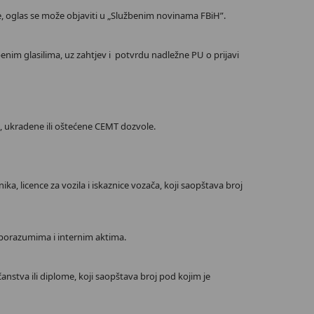
 oglas se može objaviti u „Službenim novinama FBiH”.
benim glasilima, uz zahtjev i potvrdu nadležne PU o prijavi
 ukradene ili oštećene CEMT dozvole.
, licence za vozila i iskaznice vozača, koji saopštava broj
sporazumima i internim aktima.
stva ili diplome, koji saopštava broj pod kojim je