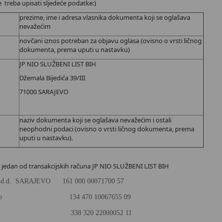
e treba upisati sljedeće podatke:)
prezime, ime i adresa vlasnika dokumenta koji se oglašava
nevažećim
novčani iznos potreban za objavu oglasa (ovisno o vrsti ličnog
dokumenta, prema uputi u nastavku)
JP NIO SLUŽBENI LIST BIH
Džemala Bijedića 39/III
71000 SARAJEVO
naziv dokumenta koji se oglašava nevažećim i ostali
neophodni podaci (ovisno o vrsti ličnog dokumenta, prema
uputi u nastavku).
a jedan od transakcijskih računa JP NIO SLUŽBENI LIST BIH
d.d. SARAJEVO 161 000 00071700 57
Sarajevo 134 470 10067655 09
 d.d. 338 320 22000052 11