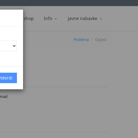
ti
Web shop
Info
Javne nabavke
Početna
Oglasi
ćim
 mail