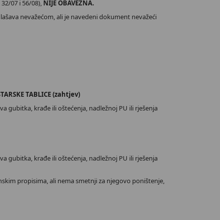
 32/07 i 56/08),
NIJE OBAVEZNA.
oglašava nevažećom, ali je navedeni dokument nevažeći
RSKE TABLICE (zahtjev)
gubitka, krađe ili oštećenja, nadležnoj PU ili rješenja
gubitka, krađe ili oštećenja, nadležnoj PU ili rješenja
skim propisima, ali nema smetnji za njegovo poništenje,