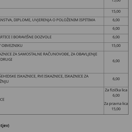
15,00
15,00
ANSTVA, DIPLOME, UVJERENJA O POLOŽENIM ISPITIMA
6,00
6,00
RTICE I BORAVIŠNE DOZVOLE
6,00
V OBVEZNIKU
15,00
SKAZNICE ZA SAMOSTALNE RAČUNOVOĐE, ZA OBAVLJENJE
I DRUGI
6,00
ŠEHIDSKE ISKAZNICE, RVI ISKAZNICE, ISKAZNICE ZA
6,00
ŽNJU
Za fizička lica
6,00
CE
Za pravna lica
15,00
tjev)