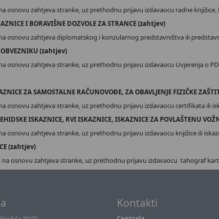
a osnovu zahtjeva stranke, uz prethodnu prijavu izdavaocu radne knjižice, 
AZNICE I BORAVIŠNE DOZVOLE ZA STRANCE (zahtjev)
na osnovu zahtjeva diplomatskog i konzularnog predstavništva ili predstav
 OBVEZNIKU (zahtjev)
a osnovu zahtjeva stranke, uz prethodnu prijavu izdavaocu Uvjerenja o PDV
KAZNICE ZA SAMOSTALNE RAČUNOVOĐE, ZA OBAVLJENJE FIZIČKE ZAŠTITE
 osnovu zahtjeva stranke, uz prethodnu prijavu izdavaocu certifikata ili is
ŠEHIDSKE ISKAZNICE, RVI ISKAZNICE, ISKAZNICE ZA POVLAŠTENU VOŽNJ
 osnovu zahtjeva stranke, uz prethodnu prijavu izdavaocu knjižice ili iskaz
E (zahtjev)
na osnovu zahtjeva stranke, uz prethodnu prijavu izdavaocu tahograf karti
sa
Kontakti
ijedića 39/III
Centrala