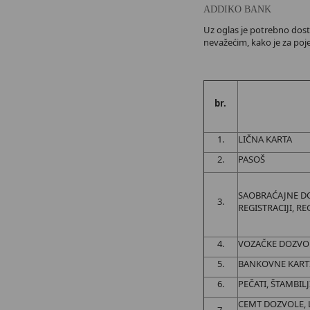
ADDIKO BANK
Uz oglas je potrebno dost
nevažećim, kako je za po
br.
1.
LIČNA KARTA
2.
PASOŠ
SAOBRAĆAJNE DO
3.
REGISTRACIJI, RE
4.
VOZAČKE DOZVO
5.
BANKOVNE KARTI
6.
PEČATI, ŠTAMBILJ
CEMT DOZVOLE, L