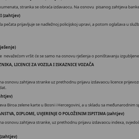
okumenata, stranka se obraća izdavaocu. Na osnovu pisanog zahtjeva banke,
I (zahtjev)
a pečata prijavljuje se nadležnoj policijskoj upravi, a potom oglašava u služ
ješenje)
 nevažećom vršit će se samo na osnovu rješenja o poništavanju izgubljene,
ZNIKA, LICENCE ZA VOZILA I ISKAZNICE VOZAČA
 osnovu zahtjeva stranke uz prethodnu prijavu izdavaocu licence prijevoznika
dat.
htjev)
jeva Biroa zelene karte u Bosni i Hercegovini, a u skladu sa međunarodnim 
NSTVA, DIPLOME, UVJERENJE O POLOŽENIM ISPITIMA (zahtjev)
a osnovu zahtjeva stranke, uz prethodnu prijavu izdavaocu indexa, svjedočan
zahtjev)