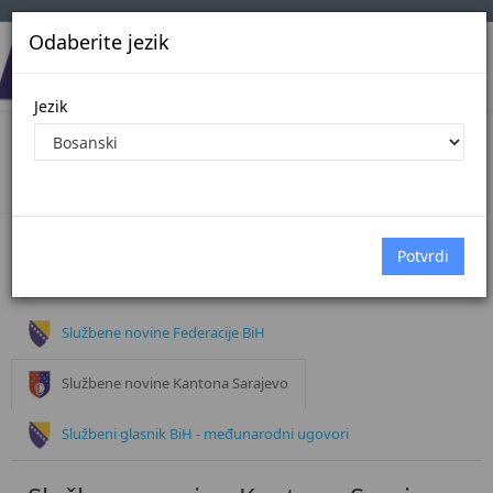
Odaberite jezik
Jezik
Dokumenti
Početna
Dokumenti
Službeni glasnik BiH
Službene novine Federacije BiH
Službene novine Kantona Sarajevo
Službeni glasnik BiH - međunarodni ugovori