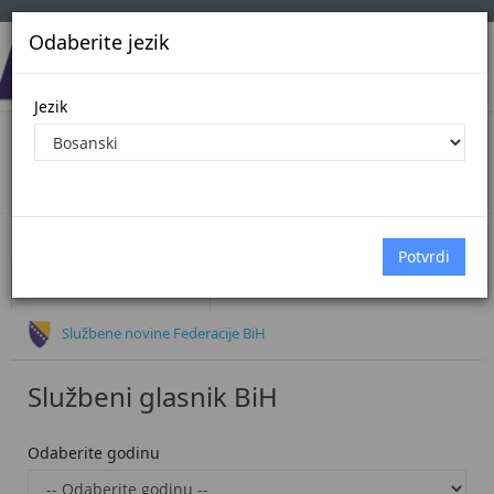
Odaberite jezik
Jezik
Oglasi
Početna
Oglasi
Službeni glasnik BiH
Službene novine Federacije BiH
Službeni glasnik BiH
Odaberite godinu