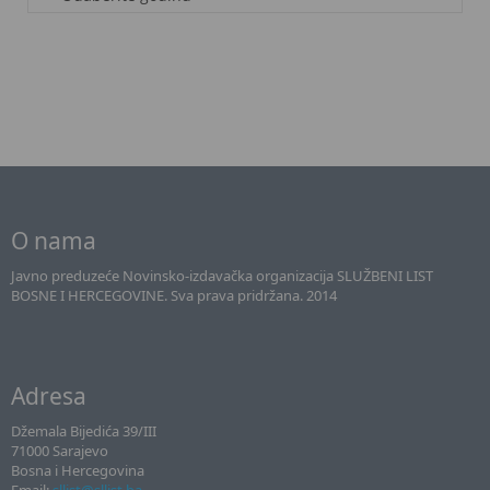
O nama
Javno preduzeće Novinsko-izdavačka organizacija SLUŽBENI LIST
BOSNE I HERCEGOVINE. Sva prava pridržana. 2014
Adresa
Džemala Bijedića 39/III
71000 Sarajevo
Bosna i Hercegovina