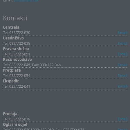
Email:
sllist@sllist.ba
Kontakti
Centrala
Tel: 033/722-030
Email
Uredništvo
Tel: 033/722-038
Email
Pravna služba
Tel: 033/722-051
Email
Računovodstvo
Tel: 033/722-045, Fax: 033/722-046
Email
Pretplata
Tel: 033/722-054
Email
Ekspedit
Tel: 033/722-041
Email
Prodaja
Tel: 033/722-079
Email
Oglasni odjel
Tel: 033/722-049 i 033/722-050, Fax: 033/722-074
Email