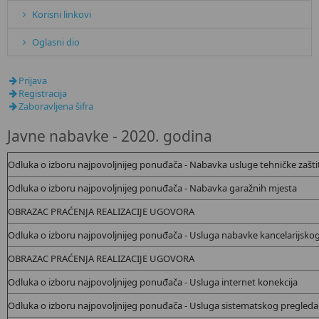
Korisni linkovi
Oglasni dio
Prijava
Registracija
Zaboravljena šifra
Javne nabavke - 2020. godina
Odluka o izboru najpovoljnijeg ponuđača - Nabavka usluge tehničke zašti
Odluka o izboru najpovoljnijeg ponuđača - Nabavka garažnih mjesta
OBRAZAC PRAĆENJA REALIZACIJE UGOVORA
Odluka o izboru najpovoljnijeg ponuđača - Usluga nabavke kancelarijskog
OBRAZAC PRAĆENJA REALIZACIJE UGOVORA
Odluka o izboru najpovoljnijeg ponuđača - Usluga internet konekcija
Odluka o izboru najpovoljnijeg ponuđača - Usluga sistematskog pregleda