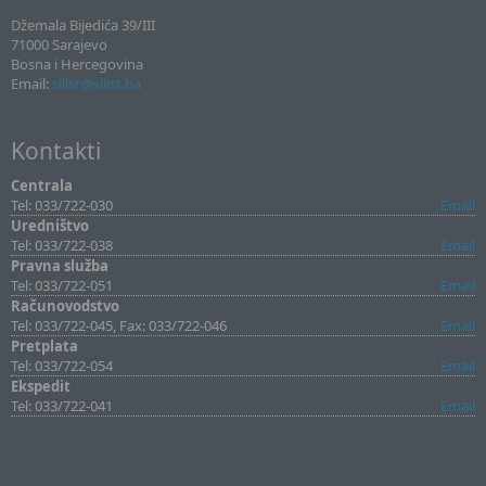
Džemala Bijedića 39/III
71000 Sarajevo
Bosna i Hercegovina
Email:
sllist@sllist.ba
Kontakti
Centrala
Tel: 033/722-030
Email
Uredništvo
Tel: 033/722-038
Email
Pravna služba
Tel: 033/722-051
Email
Računovodstvo
Tel: 033/722-045, Fax: 033/722-046
Email
Pretplata
Tel: 033/722-054
Email
Ekspedit
Tel: 033/722-041
Email