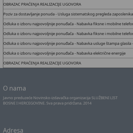
OBRAZAC PRAĆENJA REALIZACIJE UGOVORA
Poziv za dostavljanje ponuda - Usluga sistematskog pregleda zaposlenika
Odluka o izboru najpovoljnije ponuđača - Nabavka
fiksne i mobilne telefon
Odluka o izboru najpovoljnije ponuđača - Nabavka
fiksne i mobilne telefon
Odluka o izboru najpovoljnije ponuđača - Nabavka usluge štampa glasila -
Odluka o izboru najpovoljnije ponuđača - Nabavka
električne energije
OBRAZAC PRAĆENJA REALIZACIJE UGOVORA
O nama
Javno preduzeće Novinsko-izdavačka organizacija SLUŽBENI LIST
BOSNE I HERCEGOVINE. Sva prava pridržana. 2014
Adresa