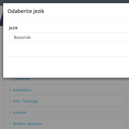
Odaberite jezik
Jezik
Javne nabavke - 2020. godina
Početna
Javne nabavke - 2020. godina
Pretplata
Cjenovnik
Izdavaštvo
Info - historijat
Kontakt
Međun. saradnja