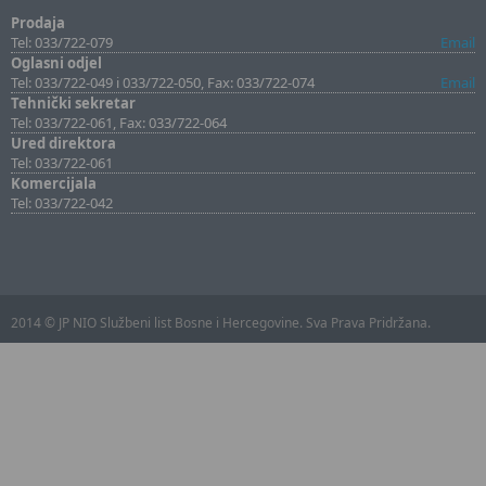
Prodaja
Tel: 033/722-079
Email
Oglasni odjel
Tel: 033/722-049 i 033/722-050, Fax: 033/722-074
Email
Tehnički sekretar
Tel: 033/722-061, Fax: 033/722-064
Ured direktora
Tel: 033/722-061
Komercijala
Tel: 033/722-042
2014 © JP NIO Službeni list Bosne i Hercegovine. Sva Prava Pridržana.