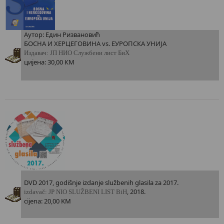
Аутор: Един Ризвановић
БОСНА И ХЕРЦЕГОВИНА vs. ЕУРОПСКА УНИЈА
Издавач: ЈП НИО Службени лист БиХ
цијена: 30,00 КМ
DVD 2017, godišnje izdanje službenih glasila za 2017.
, 2018.
i
zdavač: JP NIO SLUŽBENI LIST BiH
cijena: 20,00 KM