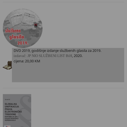
DVD 2019, godišnje izdanje službenih glasila za 2019.
, 2020.
i
zdavač: JP NIO SLUŽBENI LIST BiH
cijena: 20,00 KM