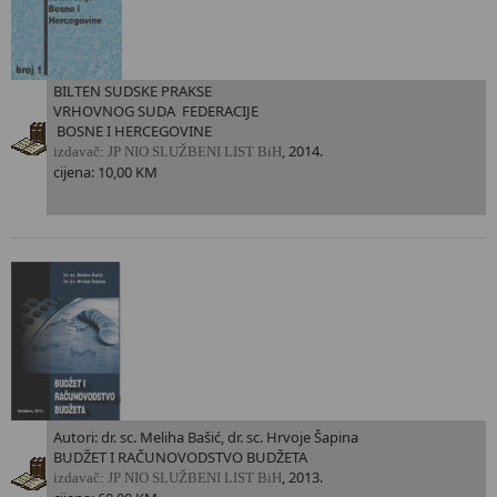
BILTEN SUDSKE PRAKSE
VRHOVNOG SUDA FEDERACIJE
BOSNE I HERCEGOVINE
, 2014.
i
zdavač: JP NIO SLUŽBENI LIST BiH
cijena: 10,00 KM
Autori: dr. sc. Meliha Bašić, dr. sc. Hrvoje Šapina
BUDŽET I RAČUNOVODSTVO BUDŽETA
, 2013.
i
zdavač: JP NIO SLUŽBENI LIST BiH