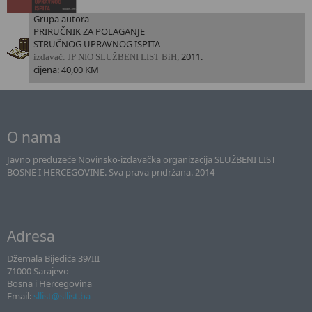
Grupa autora
PRIRUČNIK ZA POLAGANJE
STRUČNOG UPRAVNOG ISPITA
, 2011.
i
zdavač: JP NIO SLUŽBENI LIST BiH
cijena: 40,00 KM
O nama
Javno preduzeće Novinsko-izdavačka organizacija SLUŽBENI LIST
BOSNE I HERCEGOVINE. Sva prava pridržana. 2014
Adresa
Džemala Bijedića 39/III
71000 Sarajevo
Bosna i Hercegovina
Email:
sllist@sllist.ba