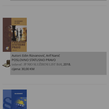
Autori: Edin Rizvanović, Arif Nanić
POSLOVNO STATUSNO PRAVO
, 2018.
i
zdavač: JP NIO SLUŽBENI LIST BiH
cijena: 30,00 KM