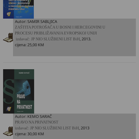
Autor: SAMIR SABLJICA
ZAŠTITA POTROŠAČA U BOSNI I HERCEGOVINI U
PROCESU PRIBLIŽAVANJA EVROPSKOJ UNIJI
, 2013.
i
zdavač: JP NIO SLUŽBENI LIST BiH
cijena: 25,00 KM
Autor: KEMO SARAČ
PRAVO NA PRIVATNOST
, 2013
i
zdavač: JP NIO SLUŽBENI LIST BiH
cijena: 30,00 KM