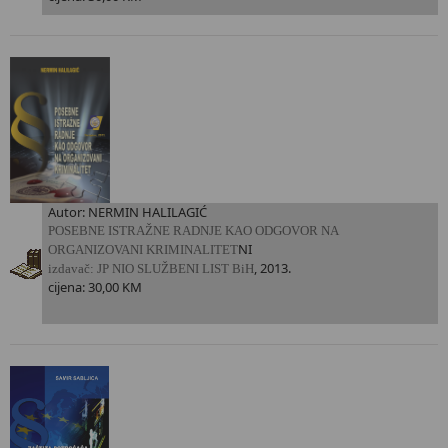
Autor: NERMIN HALILAGIĆ
P
OSEBNE ISTRAŽNE RADNJE KAO ODGOVOR NA
NI
ORGANIZOVANI KRIMINALITET
, 2013.
i
zdavač: JP NIO SLUŽBENI LIST BiH
cijena: 30,00 KM