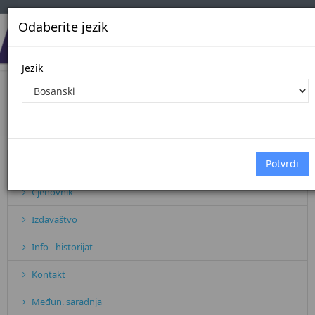
Odaberite jezik
Jezik
Izdavaštvo
Početna
Izdavaštvo
Pretplata
Cjenovnik
Izdavaštvo
Info - historijat
Kontakt
Međun. saradnja