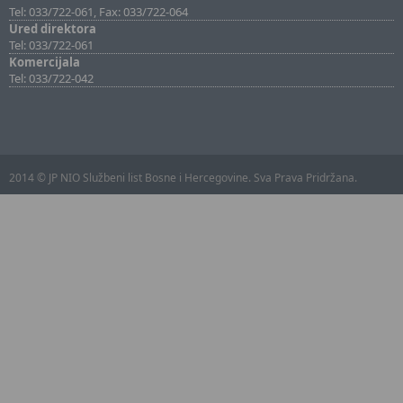
Tel: 033/722-061, Fax: 033/722-064
Ured direktora
Tel: 033/722-061
Komercijala
Tel: 033/722-042
2014 © JP NIO Službeni list Bosne i Hercegovine. Sva Prava Pridržana.