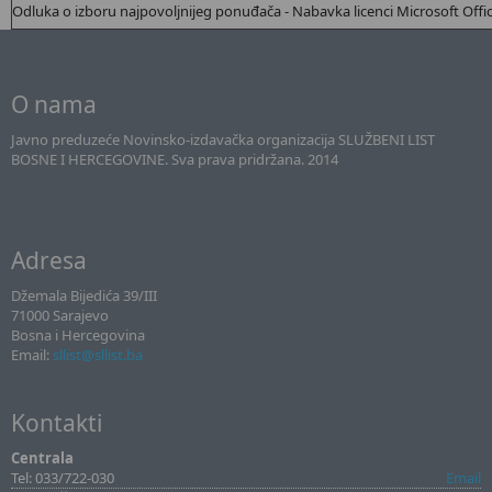
Odluka o izboru najpovoljnijeg ponuđača - Nabavka licenci Microsoft Offi
O nama
Javno preduzeće Novinsko-izdavačka organizacija SLUŽBENI LIST
BOSNE I HERCEGOVINE. Sva prava pridržana. 2014
Adresa
Džemala Bijedića 39/III
71000 Sarajevo
Bosna i Hercegovina
Email:
sllist@sllist.ba
Kontakti
Centrala
Tel: 033/722-030
Email