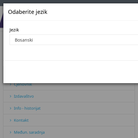
Odaberite jezik
Jezik
javne nabavke 2026.
Početna
javne nabavke 2026.
Pretplata
Cjenovnik
Izdavaštvo
Info - historijat
Kontakt
Međun. saradnja