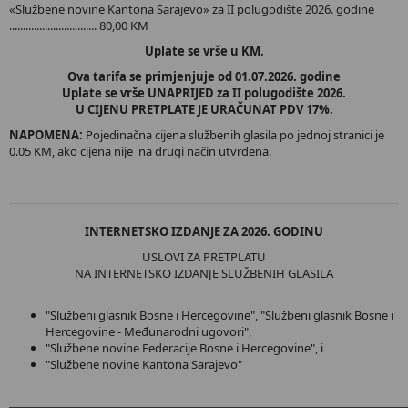
«Službene novine Kantona Sarajevo» za II polugodište 2026. godine
................................ 80,00 KM
Uplate se vrše u KM.
Ova tarifa se primjenjuje od 01.07
.2026. godine
Uplate se vrše UNAPRIJED za II polugodište 2026.
U CIJENU PRETPLATE JE URAČUNAT PDV 17%.
NAPOMENA:
Pojedinačna cijena službenih glasila po jednoj stranici je
0.05 KM, ako cijena nije na drugi način utvrđena.
INTERNETSKO IZDANJE ZA 2026. GODINU
USLOVI ZA PRETPLATU
NA INTERNETSKO IZDANJE SLUŽBENIH GLASILA
"Službeni glasnik Bosne i Hercegovine", "Službeni glasnik Bosne i
Hercegovine - Međunarodni ugovori",
"Službene novine Federacije Bosne i Hercegovine", i
"Službene novine Kantona Sarajevo"