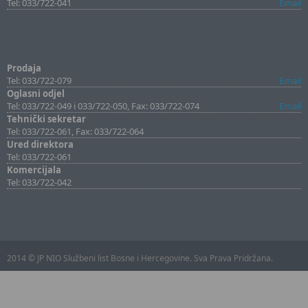
Tel: 033/722-041
Email
Prodaja
Tel: 033/722-079
Email
Oglasni odjel
Tel: 033/722-049 i 033/722-050, Fax: 033/722-074
Email
Tehnički sekretar
Tel: 033/722-061, Fax: 033/722-064
Ured direktora
Tel: 033/722-061
Komercijala
Tel: 033/722-042
2014 © JP NIO Službeni list Bosne i Hercegovine. Sva Prava Pridržana.