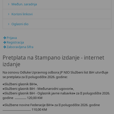
Međun. saradnja
Korisni linkovi
Oglasni dio
Prijava
Registracija
Zaboravljena šifra
Pretplata na štampano izdanje - internet
izdanje
Na osnovu Odluke Upravnog odbora JP NIO Službeni list BiH utvrđuje
se pretplata za II polugodište 2026. godine:
«
Službeni glasnik BiH
»
,
«
Službeni glasnik BiH - Međunarodni ugovori
»
,
«
Službeni glasnik BiH - Oglasnik javne nabavke
»
za II polugodište 2026.
godine ............... 120,00 KM
«
Službene novine Federacije BiH
»
za II polugodište 2026. godine
..................................... 110,00 KM