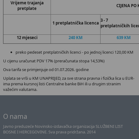
Vrijeme trajanja
CIJENA PO
pretplate
3 - 7
1 pretplatnička licenca
pretplatničkih
lice
12 mjeseci
240 KM
639 KM
preko pedeset pretplatničkih licenci - po jednoj licenci 120,00 KM
U cijenu uračunat PDV 17% (preračunata stopa 14,53%)
Ova tarifa se primjenjuje od 01.07.2026. godine
Uplata se vrši u KM UNAPRIJED, za sve strana pravna i fizička lica u EUR-
ima prema kursnoj listi Centralne banke BiH ili u drugim stranim
važećim valutama.
O nama
Javno preduzeće Novinsko-izdavačka organizacija SLUŽBENI LIST
BOSNE I HERCEGOVINE. Sva prava pridržana. 2014