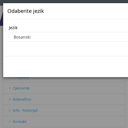
Odaberite jezik
Jezik
Pretplata na štampano izdanje -
internet izdanje
Početna
Pretplata na štampano izdanje ...
Pretplata
Cjenovnik
Izdavaštvo
Info - historijat
Kontakt