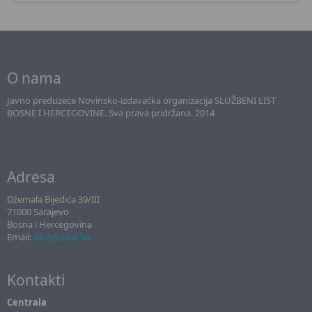
O nama
Javno preduzeće Novinsko-izdavačka organizacija SLUŽBENI LIST
BOSNE I HERCEGOVINE. Sva prava pridržana. 2014
Adresa
Džemala Bijedića 39/III
71000 Sarajevo
Bosna i Hercegovina
Email:
sllist@sllist.ba
Kontakti
Centrala