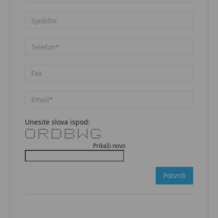
Unesite slova ispod:
***** ****** ****** ****** * * *****
* * * * * * * * * * * *
* * * * * * * * * * *
* * ****** * * ****** * * * *
* * * * * * * * * * * * * ***
* * * * * * * * ** ** * *
***** * * ****** ****** * * *****
Prikaži novo
Potvrdi