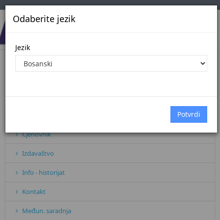
Odaberite jezik
Jezik
Blog Arhiva
Početna
Arhiva vijesti
Pretplata
Cjenovnik
Izdavaštvo
Info - historijat
Kontakt
Međun. saradnja