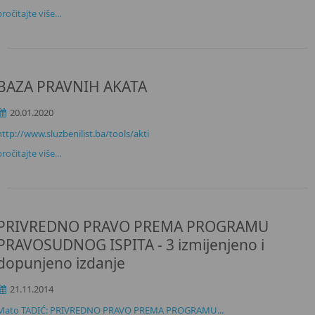
pročitajte više...
BAZA PRAVNIH AKATA
20.01.2020
http://www.sluzbenilist.ba/tools/akti
pročitajte više...
PRIVREDNO PRAVO PREMA PROGRAMU
PRAVOSUDNOG ISPITA - 3 izmijenjeno i
dopunjeno izdanje
21.11.2014
Mato TADIĆ: PRIVREDNO PRAVO PREMA PROGRAMU...