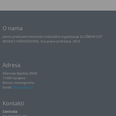
O nama
Javno preduzeće Novinsko-izdavačka organizacija SLUŽBENI LIST
BOSNE I HERCEGOVINE. Sva prava pridržana. 2014
Adresa
Džemala Bijedića 39/III
71000 Sarajevo
Bosna i Hercegovina
Email:
sllist@sllist.ba
Kontakti
Centrala