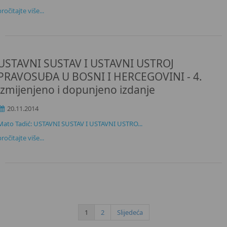
pročitajte više...
USTAVNI SUSTAV I USTAVNI USTROJ
PRAVOSUĐA U BOSNI I HERCEGOVINI - 4.
izmijenjeno i dopunjeno izdanje
20.11.2014
Mato Tadić: USTAVNI SUSTAV I USTAVNI USTRO...
pročitajte više...
1
2
Slijedeća