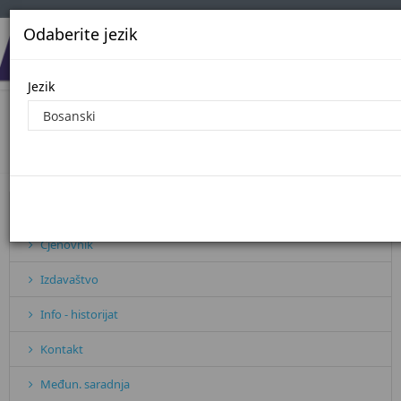
Odaberite jezik
Jezik
Javne nabavke - 2015. godina
Početna
Javne nabavke - 2015. godina
Pretplata
Cjenovnik
Izdavaštvo
Info - historijat
Kontakt
Međun. saradnja