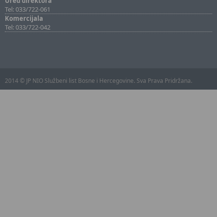
Ured direktora
Tel: 033/722-061
Komercijala
Tel: 033/722-042
2014 © JP NIO Službeni list Bosne i Hercegovine. Sva Prava Pridržana.