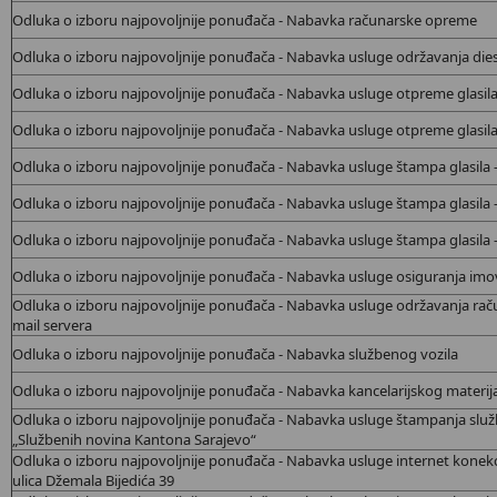
Odluka o izboru najpovoljnije ponuđača - Nabavka računarske opreme
Odluka o izboru najpovoljnije ponuđača - Nabavka usluge održavanja die
Odluka o izboru najpovoljnije ponuđača - Nabavka usluge otpreme glasila
Odluka o izboru najpovoljnije ponuđača - Nabavka usluge otpreme glasila
Odluka o izboru najpovoljnije ponuđača - Nabavka usluge štampa glasila 
Odluka o izboru najpovoljnije ponuđača - Nabavka usluge štampa glasila 
Odluka o izboru najpovoljnije ponuđača - Nabavka usluge štampa glasila 
Odluka o izboru najpovoljnije ponuđača - Nabavka usluge osiguranja imovi
Odluka o izboru najpovoljnije ponuđača - Nabavka usluge održavanja raču
mail servera
Odluka o izboru najpovoljnije ponuđača - Nabavka službenog vozila
Odluka o izboru najpovoljnije ponuđača - Nabavka kancelarijskog materij
Odluka o izboru najpovoljnije ponuđača - Nabavka usluge štampanja služb
„Službenih novina Kantona Sarajevo“
Odluka o izboru najpovoljnije ponuđača - Nabavka usluge internet konekcij
ulica Džemala Bijedića 39