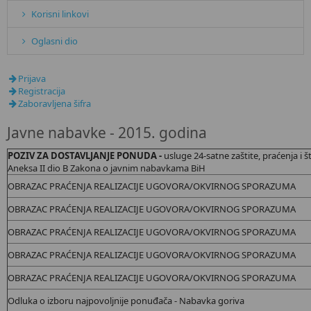
Korisni linkovi
Oglasni dio
Prijava
Registracija
Zaboravljena šifra
Javne nabavke - 2015. godina
POZIV ZA DOSTAVLJANJE PONUDA -
usluge 24-satne zaštite, praćenja i š
Aneksa II dio B Zakona o javnim nabavkama BiH
OBRAZAC PRAĆENJA REALIZACIJE UGOVORA/OKVIRNOG SPORAZUMA
OBRAZAC PRAĆENJA REALIZACIJE UGOVORA/OKVIRNOG SPORAZUMA
OBRAZAC PRAĆENJA REALIZACIJE UGOVORA/OKVIRNOG SPORAZUMA
OBRAZAC PRAĆENJA REALIZACIJE UGOVORA/OKVIRNOG SPORAZUMA
OBRAZAC PRAĆENJA REALIZACIJE UGOVORA/OKVIRNOG SPORAZUMA
Odluka o izboru najpovoljnije ponuđača - Nabavka goriva