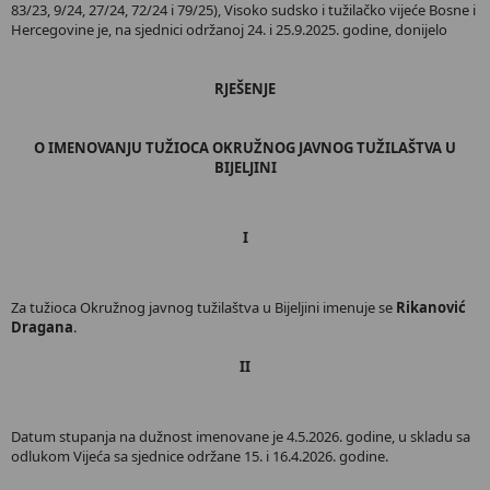
83/23, 9/24, 27/24, 72/24 i 79/25), Visoko sudsko i tužilačko vijeće Bosne i
Hercegovine je, na sjednici održanoj 24. i 25.9.2025. godine, donijelo
RJEŠENJE
O IMENOVANJU TUŽIOCA OKRUŽNOG JAVNOG TUŽILAŠTVA U
BIJELJINI
I
Za tužioca Okružnog javnog tužilaštva u Bijeljini imenuje se
Rikanović
Dragana
.
II
Datum stupanja na dužnost imenovane je 4.5.2026. godine, u skladu sa
odlukom Vijeća sa sjednice održane 15. i 16.4.2026. godine.