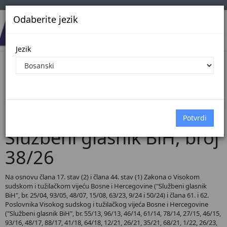
Odaberite jezik
Jezik
Pregled Dokumenata| Broj 38/26
Početna
Dokumenti
Službeni glasnik BiH
Dokumenti pregled
Službeni glasnik BiH, broj
38/26
Na osnovu člana 17. stav (2) i člana 44. stav (1) Zakona o Visokom
sudskom i tužilačkom vijeću Bosne i Hercegovine ("Službeni glasnik
BiH", br. 25/04, 93/05, 48/07, 15/08, 63/23, 9/24 i 50/24) i člana 61. i 62.
Poslovnika Visokog sudskog i tužilačkog vijeća Bosne i Hercegovine
("Službeni glasnik BiH", br. 55/13, 96/13, 46/14, 61/14, 78/14, 27/15, 46/15,
93/16, 48/17, 88/17, 41/18, 64/18, 12/21, 26/21, 35/21, 68/21, 1/22, 26/23,