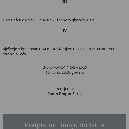
III
Ovo rješenje objavljuje se u "Službenom glasniku BiH".
IV
Rješenje o imenovanju sa obrazloženjem objavljeno je na internet
stranici Vijeća.
Broj 04-07-2-1715-27/2026
16. aprila 2026. godine
Predsjednik
Sanin Bogunić
, s. r.
Pretplatnici imaju dodatne