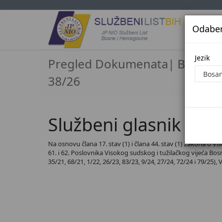
Odaberi
Jezi
Jezik
Pregled Dokumenata| Broj
38/26
Službeni glasnik BiH,
Na osnovu člana 17. stav (1) i člana 44. stav (1) Zakona o Vi
61. i 62. Poslovnika Visokog sudskog i tužilačkog vijeća Bosne
35/21, 68/21, 1/22, 26/23, 83/23, 9/24, 27/24, 72/24 i 79/25),