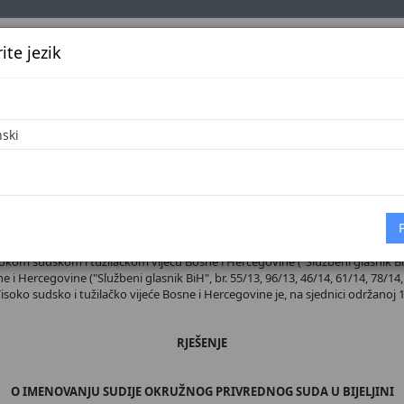
te jezik
k
Službena glasila
Oglašavanje
Pretraga
Vijes
Početna
 broj 38/26
sokom sudskom i tužilačkom vijeću Bosne i Hercegovine ("Službeni glasnik BiH",
 i Hercegovine ("Službeni glasnik BiH", br. 55/13, 96/13, 46/14, 61/14, 78/14, 
 Visoko sudsko i tužilačko vijeće Bosne i Hercegovine je, na sjednici održanoj 1
RJEŠENJE
O IMENOVANJU SUDIJE OKRUŽNOG PRIVREDNOG SUDA U BIJELJINI