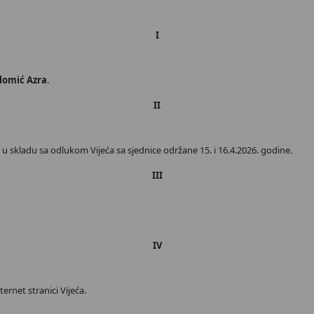
I
lomić Azra
.
II
 skladu sa odlukom Vijeća sa sjednice održane 15. i 16.4.2026. godine.
III
IV
ernet stranici Vijeća.