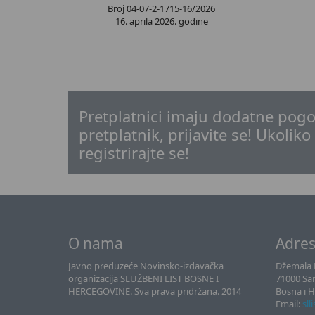
Broj 04-07-2-1715-16/2026
16. aprila 2026. godine
Pretplatnici imaju dodatne pogo
pretplatnik, prijavite se! Ukoliko
registrirajte se!
O nama
Adre
Javno preduzeće Novinsko-izdavačka
Džemala B
organizacija SLUŽBENI LIST BOSNE I
71000 Sa
HERCEGOVINE. Sva prava pridržana. 2014
Bosna i 
Email:
sll