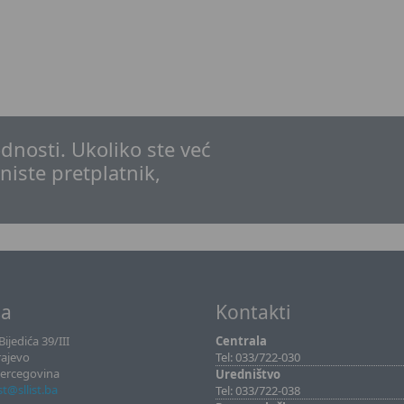
dnosti. Ukoliko ste već
 niste pretplatnik,
sa
Kontakti
ijedića 39/III
Centrala
rajevo
Tel: 033/722-030
Hercegovina
Uredništvo
ist@sllist.ba
Tel: 033/722-038