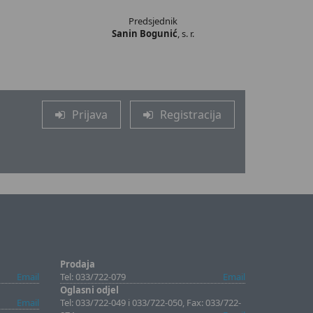
Predsjednik
Sanin Bogunić
, s. r.
Prijava
Registracija
Prodaja
Email
Tel: 033/722-079
Email
Oglasni odjel
Email
Tel: 033/722-049 i 033/722-050, Fax: 033/722-