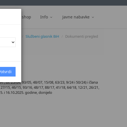
ti
Web shop
Info
Javne nabavke
Dokumenti
Službeni glasnik BiH
Dokumenti pregled
 br. 25/04, 93/05, 48/07, 15/08, 63/23, 9/24 i 50/24) i člana
27/15, 46/15, 93/16, 48/17, 88/17, 41/18, 64/18, 12/21, 26/21,
5. i 16.10.2025. godine, donijelo