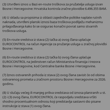
(3) Utvrđeni iznos u Bazi en-route troškova za pružatelja usluga izvan
Bosne i Hercegovine: Hrvatska kontrola zračne plovidbe 6.496.355 BAM.
(4) U skladu sa propisima iz oblasti zajedničke politike naplate rutnih
naknada, utvrđeni planski iznosi baza troškova podliježu mehanizmu
prilagođavanja kako bi se osigurao konačni povrat samo stvarnih
troškova usluga.
(5) En-route sredstva iz stava (2) tačka a) ovog člana uplaćuje
EUROCONTROL na račun Agencije za pružanje usluga u zračnoj plovidbi
Bosne i Hercegovine.
(6) En-route sredstva iz stava (2) tačka b) ovog člana uplaćuje
EUROCONTROL na Jedinstven račun Ministarstva finansija i trezora
Bosne i Hercegovine, kod Centralne banke Bosne i Hercegovine.
(7) Iznos ostvarenih prihoda iz stava (2) ovog člana zavisit će od obima
ostvarenog prometa u zračnom prostoru Bosne i Hercegovine za 2026.
godinu.
(8) U slučaju većeg ili manjeg priliva sredstava od iznosa planiranih u st.
(2) i (3) ovog člana, EUROCONTROL će raspodjelu sredstava vršiti
shodno procentualnom odnosu koji predstavlja sastavni dio pisane
instrukcije iz stava (1) ovog člana.