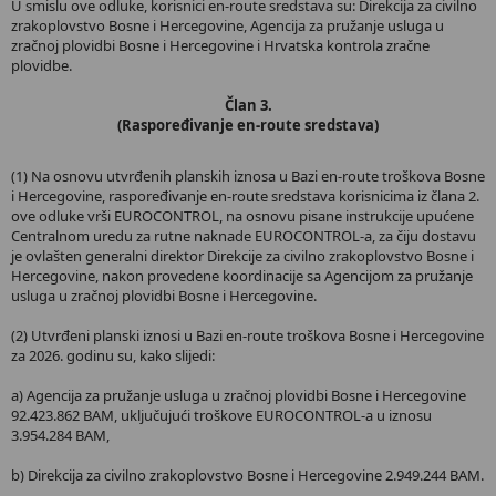
U smislu ove odluke, korisnici en-route sredstava su: Direkcija za civilno
zrakoplovstvo Bosne i Hercegovine, Agencija za pružanje usluga u
zračnoj plovidbi Bosne i Hercegovine i Hrvatska kontrola zračne
plovidbe.
Član 3.
(Raspoređivanje en-route sredstava)
(1) Na osnovu utvrđenih planskih iznosa u Bazi en-route troškova Bosne
i Hercegovine, raspoređivanje en-route sredstava korisnicima iz člana 2.
ove odluke vrši EUROCONTROL, na osnovu pisane instrukcije upućene
Centralnom uredu za rutne naknade EUROCONTROL-a, za čiju dostavu
je ovlašten generalni direktor Direkcije za civilno zrakoplovstvo Bosne i
Hercegovine, nakon provedene koordinacije sa Agencijom za pružanje
usluga u zračnoj plovidbi Bosne i Hercegovine.
(2) Utvrđeni planski iznosi u Bazi en-route troškova Bosne i Hercegovine
za 2026. godinu su, kako slijedi:
a) Agencija za pružanje usluga u zračnoj plovidbi Bosne i Hercegovine
92.423.862 BAM, uključujući troškove EUROCONTROL-a u iznosu
3.954.284 BAM,
b) Direkcija za civilno zrakoplovstvo Bosne i Hercegovine 2.949.244 BAM.