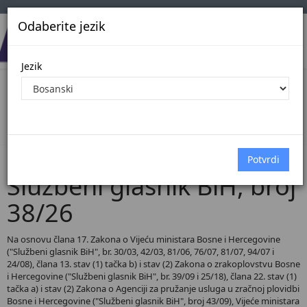
Odaberite jezik
Jezik
Pregled Dokumenata| Broj 38/26
Početna
Dokumenti
Službeni glasnik BiH
Dokumenti pregled
Službeni glasnik BiH, broj
38/26
Na osnovu člana 17. Zakona o Vijeću ministara Bosne i Hercegovine
("Službeni glasnik BiH", br. 30/03, 42/03, 81/06, 76/07, 81/07, 94/07 i
24/08), člana 13. stav (1) tačka b) i stav (2) Zakona o zrakoplovstvu Bosne
i Hercegovine ("Službeni glasnik BiH", br. 39/09 i 25/18), člana 22. stav (1)
tačka a) i stav (2) Zakona o Agenciji za pružanje usluga u zračnoj plovidbi
Bosne i Hercegovine ("Službeni glasnik BiH", broj 43/09), Vijeće ministara