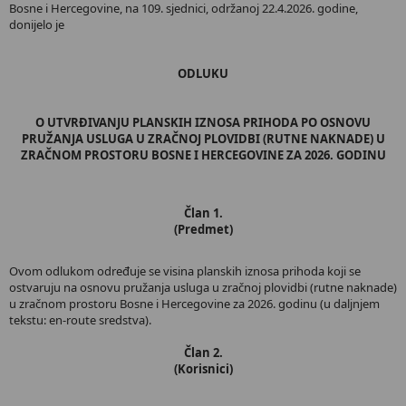
Bosne i Hercegovine, na 109. sjednici, održanoj 22.4.2026. godine,
donijelo je
ODLUKU
O UTVRĐIVANJU PLANSKIH IZNOSA PRIHODA PO OSNOVU
PRUŽANJA USLUGA U ZRAČNOJ PLOVIDBI (RUTNE NAKNADE) U
ZRAČNOM PROSTORU BOSNE I HERCEGOVINE ZA 2026. GODINU
Član 1.
(Predmet)
Ovom odlukom određuje se visina planskih iznosa prihoda koji se
ostvaruju na osnovu pružanja usluga u zračnoj plovidbi (rutne naknade)
u zračnom prostoru Bosne i Hercegovine za 2026. godinu (u daljnjem
tekstu: en-route sredstva).
Član 2.
(Korisnici)