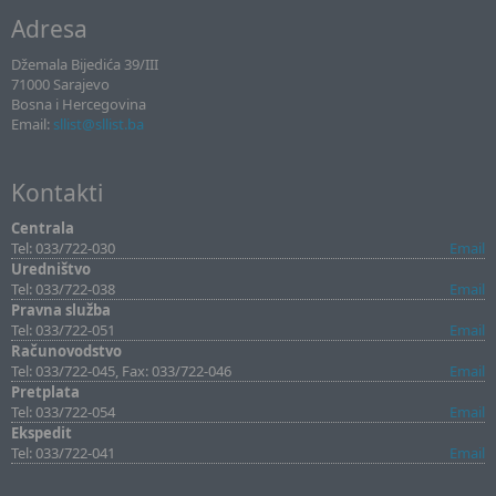
Adresa
Džemala Bijedića 39/III
71000 Sarajevo
Bosna i Hercegovina
Email:
sllist@sllist.ba
Kontakti
Centrala
Tel: 033/722-030
Email
Uredništvo
Tel: 033/722-038
Email
Pravna služba
Tel: 033/722-051
Email
Računovodstvo
Tel: 033/722-045, Fax: 033/722-046
Email
Pretplata
Tel: 033/722-054
Email
Ekspedit
Tel: 033/722-041
Email