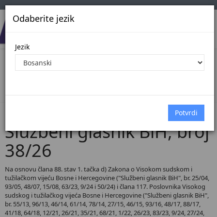
Odaberite jezik
Jezik
Pregled Dokumenata| Broj 38/26
Početna
Dokumenti
Službeni glasnik BiH
Dokumenti pregled
Službeni glasnik BiH, broj
38/26
Na osnovu člana 88. stav 1. tačka d) Zakona o Visokom sudskom i
tužilačkom vijeću Bosne i Hercegovine ("Službeni glasnik BiH", br. 25/04,
93/05, 48/07, 15/08, 63/23, 9/24 i 50/24) i člana 117. Poslovnika Visokog
sudskog i tužilačkog vijeća Bosne i Hercegovine ("Službeni glasnik BiH",
br. 55/13, 96/13, 46/14, 61/14, 78/14, 27/15, 46/15, 93/16, 48/17, 88/17,
41/18, 64/18, 12/21, 26/21, 35/21, 68/21, 1/22, 26/23, 83/23, 9/24, 27/24,