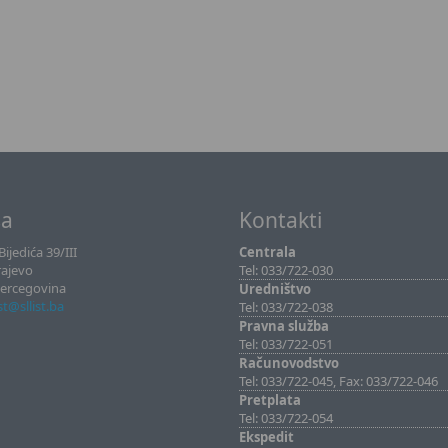
sa
Kontakti
ijedića 39/III
Centrala
rajevo
Tel: 033/722-030
Hercegovina
Uredništvo
ist@sllist.ba
Tel: 033/722-038
Pravna služba
Tel: 033/722-051
Računovodstvo
Tel: 033/722-045, Fax: 033/722-046
Pretplata
Tel: 033/722-054
Ekspedit