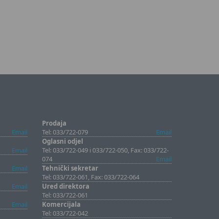
Prodaja
Email
Tel: 033/722-079
Email
Oglasni odjel
Email
Tel: 033/722-049 i 033/722-050, Fax: 033/722-
074
Email
Email
Tehnički sekretar
Tel: 033/722-061, Fax: 033/722-064
Email
Ured direktora
Tel: 033/722-061
Email
Komercijala
Tel: 033/722-042