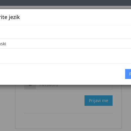
te jezik
k
Službena glasila
Oglašavanje
Pretraga
Vijes
Zaboravljena šifra?
Prijavi me