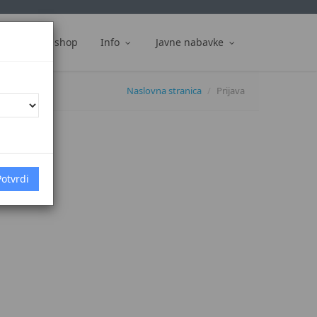
ti
Web shop
Info
Javne nabavke
Naslovna stranica
Prijava