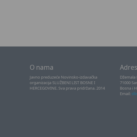
O nama
Adre
Javno preduzeće Novinsko-izdavačka
Džemala B
organizacija SLUŽBENI LIST BOSNE I
71000 Sa
HERCEGOVINE. Sva prava pridržana. 2014
Bosna i 
Email:
sll