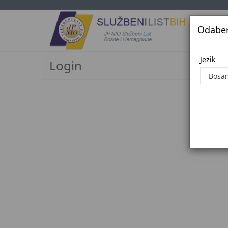
Odaberi
Jezi
Jezik
Login