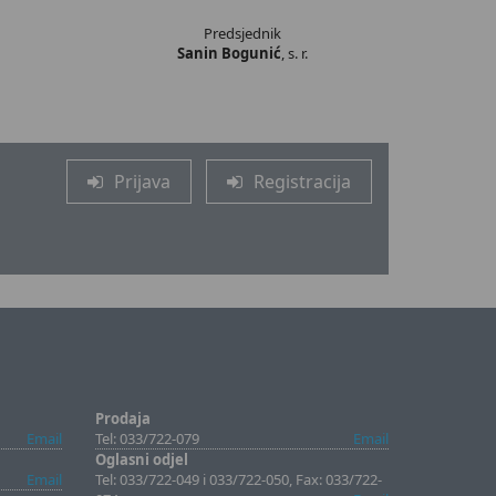
Predsjednik
Sanin Bogunić
, s. r.
Prijava
Registracija
Prodaja
Email
Tel: 033/722-079
Email
Oglasni odjel
Email
Tel: 033/722-049 i 033/722-050, Fax: 033/722-