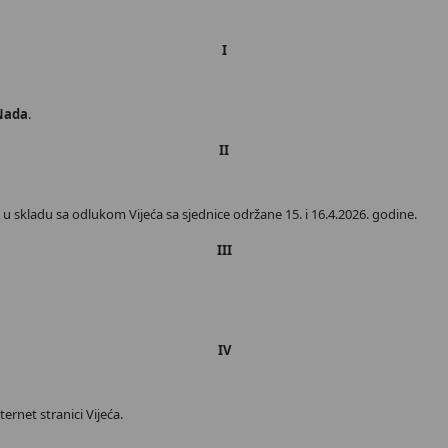
I
Nada
.
II
 skladu sa odlukom Vijeća sa sjednice održane 15. i 16.4.2026. godine.
III
IV
ernet stranici Vijeća.