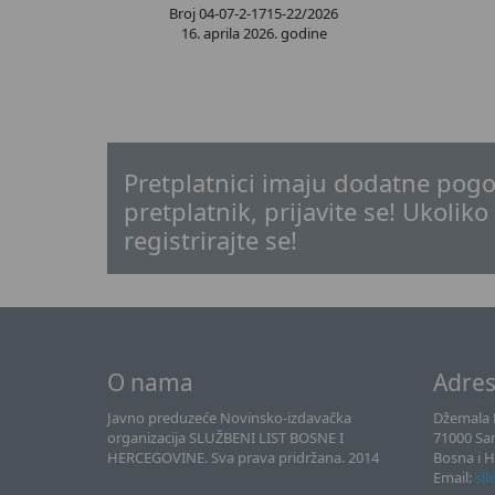
Broj 04-07-2-1715-22/2026
16. aprila 2026. godine
Pretplatnici imaju dodatne pogo
pretplatnik, prijavite se! Ukoliko
registrirajte se!
O nama
Adre
Javno preduzeće Novinsko-izdavačka
Džemala B
organizacija SLUŽBENI LIST BOSNE I
71000 Sa
HERCEGOVINE. Sva prava pridržana. 2014
Bosna i 
Email:
sll