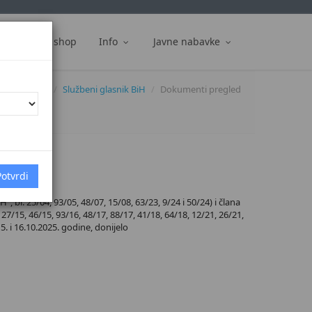
ti
Web shop
Info
Javne nabavke
Dokumenti
Službeni glasnik BiH
Dokumenti pregled
 br. 25/04, 93/05, 48/07, 15/08, 63/23, 9/24 i 50/24) i člana
27/15, 46/15, 93/16, 48/17, 88/17, 41/18, 64/18, 12/21, 26/21,
5. i 16.10.2025. godine, donijelo