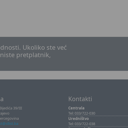
dnosti. Ukoliko ste već
 niste pretplatnik,
sa
Kontakti
ijedića 39/III
Centrala
rajevo
Tel: 033/722-030
Hercegovina
Uredništvo
ist@sllist.ba
Tel: 033/722-038