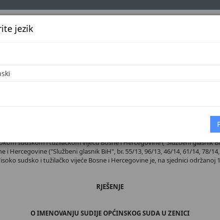
te jezik
k
Službena glasila
Oglašavanje
Pretraga
Vijes
Početna
 broj 38/26
sokom sudskom i tužilačkom vijeću Bosne i Hercegovine ("Službeni glasnik BiH",
 i Hercegovine ("Službeni glasnik BiH", br. 55/13, 96/13, 46/14, 61/14, 78/14, 
 Visoko sudsko i tužilačko vijeće Bosne i Hercegovine je, na sjednici održanoj 1
RJEŠENJE
O IMENOVANJU SUDIJE OPĆINSKOG SUDA U ZENICI