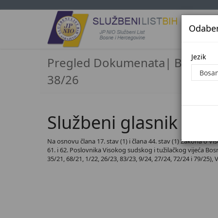
Odaberi
Jezi
Jezik
Pregled Dokumenata| Broj
38/26
Službeni glasnik BiH,
Na osnovu člana 17. stav (1) i člana 44. stav (1) Zakona o Vi
61. i 62. Poslovnika Visokog sudskog i tužilačkog vijeća Bosne
35/21, 68/21, 1/22, 26/23, 83/23, 9/24, 27/24, 72/24 i 79/25),