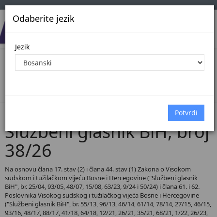
Odaberite jezik
Jezik
Pregled Dokumenata| Broj 38/26
Početna
Dokumenti
Službeni glasnik BiH
Dokumenti pregled
Službeni glasnik BiH, broj
38/26
Na osnovu člana 17. stav (2) i člana 44. stav (1) Zakona o Visokom
sudskom i tužilačkom vijeću Bosne i Hercegovine ("Službeni glasnik
BiH", br. 25/04, 93/05, 48/07, 15/08, 63/23, 9/24 i 50/24) i člana 61. i 62.
Poslovnika Visokog sudskog i tužilačkog vijeća Bosne i Hercegovine
("Službeni glasnik BiH", br. 55/13, 96/13, 46/14, 61/14, 78/14, 27/15, 46/15,
93/16, 48/17, 88/17, 41/18, 64/18, 12/21, 26/21, 35/21, 68/21, 1/22, 26/23,