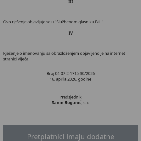
III
Ovo rješenje objavljuje se u "Službenom glasniku BiH".
IV
Rješenje o imenovanju sa obrazloženjem objavljeno je na internet
stranici Vijeća.
Broj 04-07-2-1715-30/2026
16. aprila 2026. godine
Predsjednik
Sanin Bogunić
, s. r.
Pretplatnici imaju dodatne