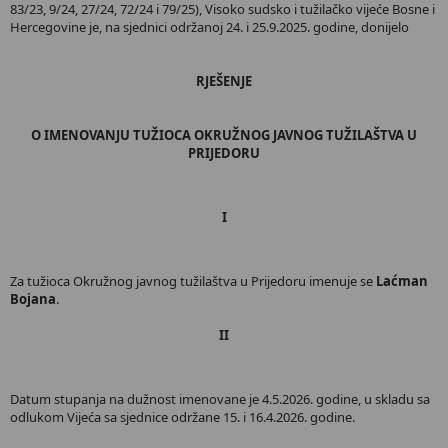
83/23, 9/24, 27/24, 72/24 i 79/25), Visoko sudsko i tužilačko vijeće Bosne i
Hercegovine je, na sjednici održanoj 24. i 25.9.2025. godine, donijelo
RJEŠENJE
O IMENOVANJU TUŽIOCA OKRUŽNOG JAVNOG TUŽILAŠTVA U
PRIJEDORU
I
Za tužioca Okružnog javnog tužilaštva u Prijedoru imenuje se
Laćman
Bojana
.
II
Datum stupanja na dužnost imenovane je 4.5.2026. godine, u skladu sa
odlukom Vijeća sa sjednice održane 15. i 16.4.2026. godine.