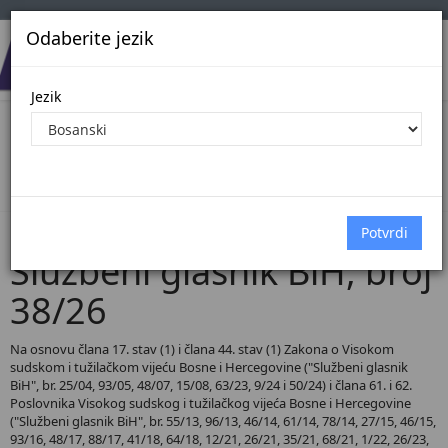
Odaberite jezik
Jezik
Pregled Dokumenata| Broj 38/26
Početna
Dokumenti
Službeni glasnik BiH
Dokumenti pregled
Službeni glasnik BiH, broj
38/26
Na osnovu člana 17. stav (1) i člana 44. stav (1) Zakona o Visokom
sudskom i tužilačkom vijeću Bosne i Hercegovine ("Službeni glasnik
BiH", br. 25/04, 93/05, 48/07, 15/08, 63/23, 9/24 i 50/24) i člana 61. i 62.
Poslovnika Visokog sudskog i tužilačkog vijeća Bosne i Hercegovine
("Službeni glasnik BiH", br. 55/13, 96/13, 46/14, 61/14, 78/14, 27/15, 46/15,
93/16, 48/17, 88/17, 41/18, 64/18, 12/21, 26/21, 35/21, 68/21, 1/22, 26/23,