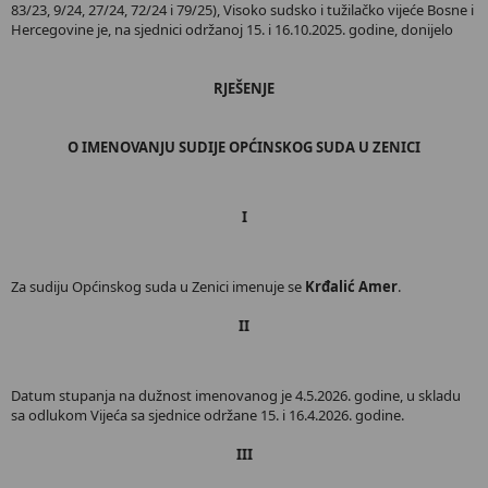
83/23, 9/24, 27/24, 72/24 i 79/25), Visoko sudsko i tužilačko vijeće Bosne i
Hercegovine je, na sjednici održanoj 15. i 16.10.2025. godine, donijelo
RJEŠENJE
O IMENOVANJU SUDIJE OPĆINSKOG SUDA U ZENICI
I
Za sudiju Općinskog suda u Zenici imenuje se
Krđalić Amer
.
II
Datum stupanja na dužnost imenovanog je 4.5.2026. godine, u skladu
sa odlukom Vijeća sa sjednice održane 15. i 16.4.2026. godine.
III