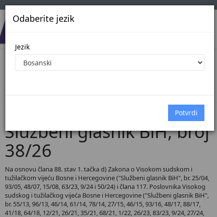
Odaberite jezik
Jezik
Pregled Dokumenata| Broj 38/26
Početna
Dokumenti
Službeni glasnik BiH
Dokumenti pregled
Službeni glasnik BiH, broj
38/26
Na osnovu člana 88. stav 1. tačka d) Zakona o Visokom sudskom i
tužilačkom vijeću Bosne i Hercegovine ("Službeni glasnik BiH", br. 25/04,
93/05, 48/07, 15/08, 63/23, 9/24 i 50/24) i člana 117. Poslovnika Visokog
sudskog i tužilačkog vijeća Bosne i Hercegovine ("Službeni glasnik BiH",
br. 55/13, 96/13, 46/14, 61/14, 78/14, 27/15, 46/15, 93/16, 48/17, 88/17,
41/18, 64/18, 12/21, 26/21, 35/21, 68/21, 1/22, 26/23, 83/23, 9/24, 27/24,