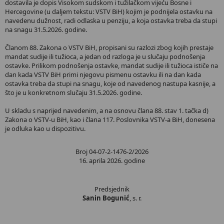
dostavila je dopis Visokom sudskom i tužilačkom vijeću Bosne i
Hercegovine (u daljem tekstu: VSTV BiH) kojim je podnijela ostavku na
navedenu dužnost, radi odlaska u penziju, a koja ostavka treba da stupi
na snagu 31.5.2026. godine.
Članom 88. Zakona o VSTV BiH, propisani su razlozi zbog kojih prestaje
mandat sudije ili tužioca, a jedan od razloga je u slučaju podnošenja
ostavke. Prilikom podnošenja ostavke, mandat sudije ili tužioca ističe na
dan kada VSTV BiH primi njegovu pismenu ostavku ili na dan kada
ostavka treba da stupi na snagu, koje od navedenog nastupa kasnije, a
što je u konkretnom slučaju 31.5.2026. godine.
U skladu s naprijed navedenim, a na osnovu člana 88. stav 1. tačka d)
Zakona o VSTV-u BiH, kao i člana 117. Poslovnika VSTV-a BiH, donesena
je odluka kao u dispozitivu.
Broj 04-07-2-1476-2/2026
16. aprila 2026. godine
Predsjednik
Sanin Bogunić
, s. r.