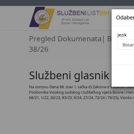
Odaberi
Jezi
Jezik
Pregled Dokumenata| Broj
38/26
Službeni glasnik BiH,
Na osnovu člana 88. stav 1. tačka d) Zakona o Visokom sudsko
Poslovnika Visokog sudskog i tužilačkog vijeća Bosne i Herceg
68/21, 1/22, 26/23, 83/23, 9/24, 27/24, 72/24 i 79/25), Visoko