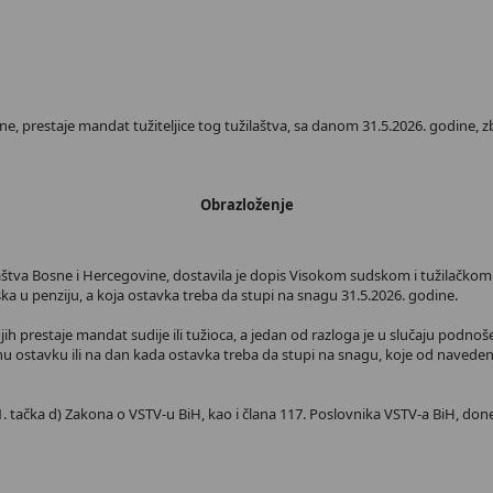
ovine, prestaje mandat tužiteljice tog tužilaštva, sa danom 31.5.2026. godine,
Obrazloženje
ilaštva Bosne i Hercegovine, dostavila je dopis Visokom sudskom i tužilačkom
a u penziju, a koja ostavka treba da stupi na snagu 31.5.2026. godine.
ih prestaje mandat sudije ili tužioca, a jedan od razloga je u slučaju podn
enu ostavku ili na dan kada ostavka treba da stupi na snagu, koje od navede
. tačka d) Zakona o VSTV-u BiH, kao i člana 117. Poslovnika VSTV-a BiH, done