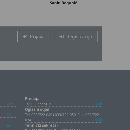
Sanin Bogunić
Prijava
Registracija
Prodaja
Email
Tel: 033/722-079
Email
Oglasni odjel
Email
Tel: 033/722-049 i 033/722-050, Fax: 033/722-
074
Email
Email
Tehnički sekretar