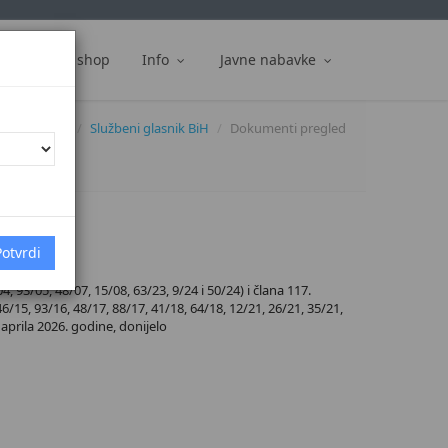
ti
Web shop
Info
Javne nabavke
Dokumenti
Službeni glasnik BiH
Dokumenti pregled
93/05, 48/07, 15/08, 63/23, 9/24 i 50/24) i člana 117.
6/15, 93/16, 48/17, 88/17, 41/18, 64/18, 12/21, 26/21, 35/21,
 aprila 2026. godine, donijelo