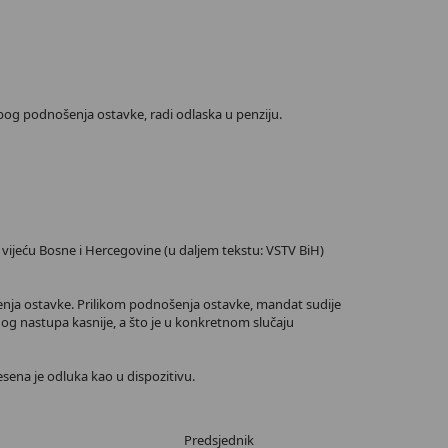
 zbog podnošenja ostavke, radi odlaska u penziju.
 vijeću Bosne i Hercegovine (u daljem tekstu: VSTV BiH)
ošenja ostavke. Prilikom podnošenja ostavke, mandat sudije
nog nastupa kasnije, a što je u konkretnom slučaju
sena je odluka kao u dispozitivu.
Predsjednik