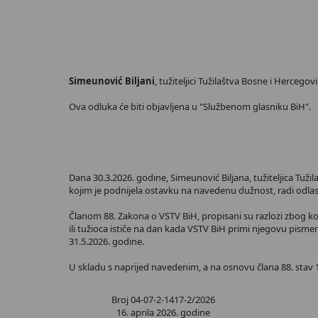
Simeunović Biljani
, tužiteljici Tužilaštva Bosne i Herceg
Ova odluka će biti objavljena u "Službenom glasniku BiH".
Dana 30.3.2026. godine, Simeunović Biljana, tužiteljica Tuž
kojim je podnijela ostavku na navedenu dužnost, radi odlask
Članom 88. Zakona o VSTV BiH, propisani su razlozi zbog koj
ili tužioca ističe na dan kada VSTV BiH primi njegovu pism
31.5.2026. godine.
U skladu s naprijed navedenim, a na osnovu člana 88. stav 1
Broj 04-07-2-1417-2/2026
16. aprila 2026. godine