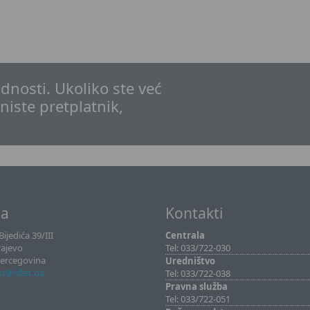
dnosti. Ukoliko ste već
 niste pretplatnik,
sa
Kontakti
ijedića 39/III
Centrala
rajevo
Tel: 033/722-030
Hercegovina
Uredništvo
ist@sllist.ba
Tel: 033/722-038
Pravna služba
Tel: 033/722-051