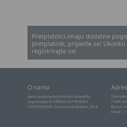
Pretplatnici imaju dodatne pogo
pretplatnik, prijavite se! Ukoliko
registrirajte se!
O nama
Adre
Javno preduzeće Novinsko-izdavačka
Džemala B
organizacija SLUŽBENI LIST BOSNE I
71000 Sa
HERCEGOVINE. Sva prava pridržana. 2014
Bosna i 
Email:
sll