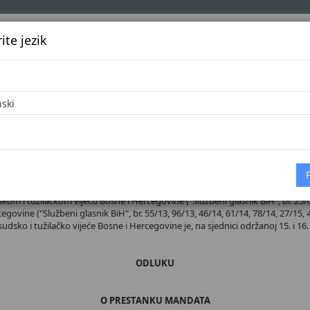
te jezik
k
Službena glasila
Oglašavanje
Pretraga
Vijes
Početna
 broj 38/26
m i tužilačkom vijeću Bosne i Hercegovine ("Službeni glasnik BiH", br. 25/04, 
ovine ("Službeni glasnik BiH", br. 55/13, 96/13, 46/14, 61/14, 78/14, 27/15, 4
 sudsko i tužilačko vijeće Bosne i Hercegovine je, na sjednici održanoj 15. i 16.
ODLUKU
O PRESTANKU MANDATA