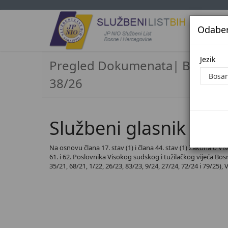
Odaberi
Jezi
Jezik
Pregled Dokumenata| Broj
38/26
Službeni glasnik BiH,
Na osnovu člana 17. stav (1) i člana 44. stav (1) Zakona o Vi
61. i 62. Poslovnika Visokog sudskog i tužilačkog vijeća Bosne
35/21, 68/21, 1/22, 26/23, 83/23, 9/24, 27/24, 72/24 i 79/25),