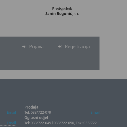
Predsjednik
Sanin Bogunić
, s. r.
Prijava
Registracija
Prodaja
Email
Tel: 033/722-079
Email
Oglasni odjel
Email
Tel: 033/722-049 i 033/722-050, Fax: 033/722-