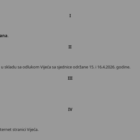
I
dana
.
II
 skladu sa odlukom Vijeća sa sjednice održane 15. i 16.4.2026. godine.
III
IV
ernet stranici Vijeća.