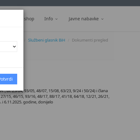
ti
Web shop
Info
Javne nabavke
Dokumenti
Službeni glasnik BiH
Dokumenti pregled
 br. 25/04, 93/05, 48/07, 15/08, 63/23, 9/24 i 50/24) i člana
27/15, 46/15, 93/16, 48/17, 88/17, 41/18, 64/18, 12/21, 26/21,
. i 6.11.2025. godine, donijelo