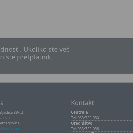
dnosti. Ukoliko ste već
 niste pretplatnik,
sa
Kontakti
ijedića 39/III
Centrala
rajevo
Tel: 033/722-030
Hercegovina
Uredništvo
ist@sllist.ba
Tel: 033/722-038