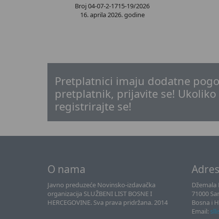
Broj 04-07-2-1715-19/2026
16. aprila 2026. godine
Pretplatnici imaju dodatne pogo
pretplatnik, prijavite se! Ukoliko
registrirajte se!
O nama
Adre
Javno preduzeće Novinsko-izdavačka
Džemala B
organizacija SLUŽBENI LIST BOSNE I
71000 Sa
HERCEGOVINE. Sva prava pridržana. 2014
Bosna i 
Email:
sll