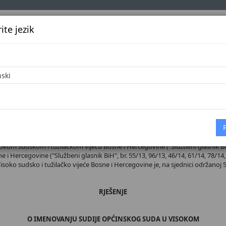
te jezik
k
Službena glasila
Oglašavanje
Pretraga
Vijes
Početna
 broj 38/26
sokom sudskom i tužilačkom vijeću Bosne i Hercegovine ("Službeni glasnik BiH",
 i Hercegovine ("Službeni glasnik BiH", br. 55/13, 96/13, 46/14, 61/14, 78/14, 
 Visoko sudsko i tužilačko vijeće Bosne i Hercegovine je, na sjednici održanoj 5
RJEŠENJE
O IMENOVANJU SUDIJE OPĆINSKOG SUDA U VISOKOM