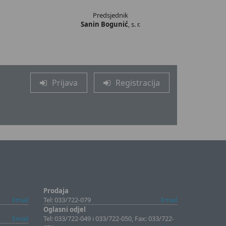
Predsjednik
Sanin Bogunić
, s. r.
Prijava
Registracija
Prodaja
Email
Tel: 033/722-079
Email
Oglasni odjel
Email
Tel: 033/722-049 i 033/722-050, Fax: 033/722-