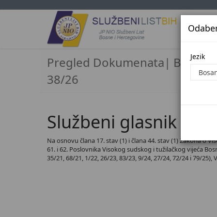
Odaberi
Jezi
Jezik
Pregled Dokumenata| Broj
38/26
Službeni glasnik BiH,
Na osnovu člana 17. stav (1) i člana 44. stav (1) Zakona o Vi
61. i 62. Poslovnika Visokog sudskog i tužilačkog vijeća Bosne
35/21, 68/21, 1/22, 26/23, 83/23, 9/24, 27/24, 72/24 i 79/25),