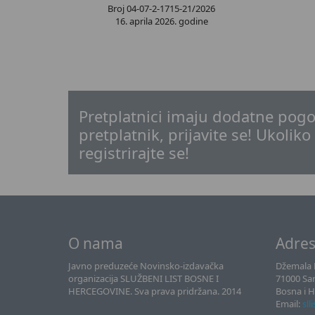
Broj 04-07-2-1715-21/2026
16. aprila 2026. godine
Pretplatnici imaju dodatne pogo
pretplatnik, prijavite se! Ukoliko
registrirajte se!
O nama
Adre
Javno preduzeće Novinsko-izdavačka
Džemala B
organizacija SLUŽBENI LIST BOSNE I
71000 Sa
HERCEGOVINE. Sva prava pridržana. 2014
Bosna i 
Email:
sll