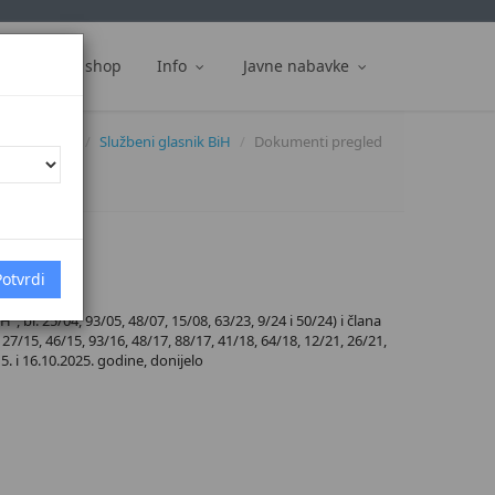
ti
Web shop
Info
Javne nabavke
Dokumenti
Službeni glasnik BiH
Dokumenti pregled
 br. 25/04, 93/05, 48/07, 15/08, 63/23, 9/24 i 50/24) i člana
27/15, 46/15, 93/16, 48/17, 88/17, 41/18, 64/18, 12/21, 26/21,
5. i 16.10.2025. godine, donijelo