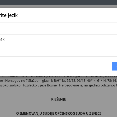
te jezik
k
Službena glasila
Oglašavanje
Pretraga
Vijes
Početna
 broj 38/26
sokom sudskom i tužilačkom vijeću Bosne i Hercegovine ("Službeni glasnik BiH",
 i Hercegovine ("Službeni glasnik BiH", br. 55/13, 96/13, 46/14, 61/14, 78/14, 
 Visoko sudsko i tužilačko vijeće Bosne i Hercegovine je, na sjednici održanoj 1
RJEŠENJE
O IMENOVANJU SUDIJE OPĆINSKOG SUDA U ZENICI