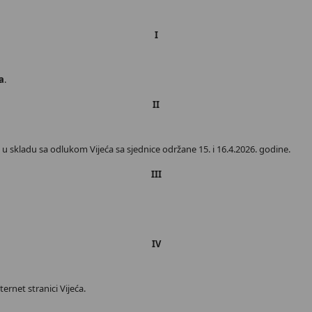
I
a
.
II
 skladu sa odlukom Vijeća sa sjednice održane 15. i 16.4.2026. godine.
III
IV
ernet stranici Vijeća.