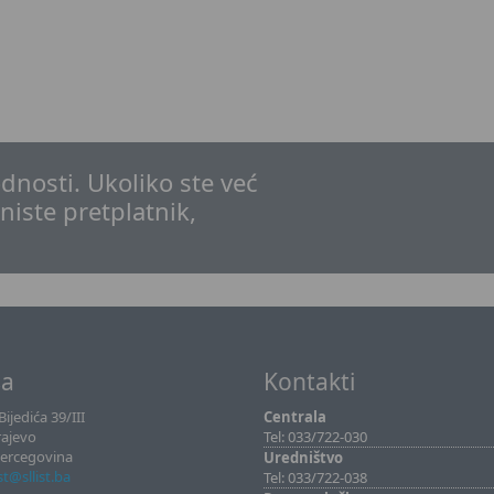
dnosti. Ukoliko ste već
 niste pretplatnik,
sa
Kontakti
ijedića 39/III
Centrala
rajevo
Tel: 033/722-030
Hercegovina
Uredništvo
ist@sllist.ba
Tel: 033/722-038