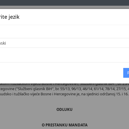
te jezik
k
Službena glasila
Oglašavanje
Pretraga
Vijes
Početna
 broj 38/26
m i tužilačkom vijeću Bosne i Hercegovine ("Službeni glasnik BiH", br. 25/04, 
ovine ("Službeni glasnik BiH", br. 55/13, 96/13, 46/14, 61/14, 78/14, 27/15, 4
 sudsko i tužilačko vijeće Bosne i Hercegovine je, na sjednici održanoj 15. i 16.
ODLUKU
O PRESTANKU MANDATA