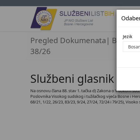
Odaberi
Jezi
Jezik
Pregled Dokumenata| Broj
38/26
Službeni glasnik BiH,
Na osnovu člana 88. stav 1. tačka d) Zakona o Visokom sudsko
Poslovnika Visokog sudskog i tužilačkog vijeća Bosne i Herceg
68/21, 1/22, 26/23, 83/23, 9/24, 27/24, 72/24 i 79/25), Visoko