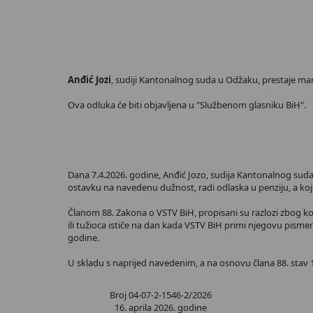
Anđić Jozi
, sudiji Kantonalnog suda u Odžaku, prestaje ma
Ova odluka će biti objavljena u "Službenom glasniku BiH".
Dana 7.4.2026. godine, Anđić Jozo, sudija Kantonalnog sud
ostavku na navedenu dužnost, radi odlaska u penziju, a koj
Članom 88. Zakona o VSTV BiH, propisani su razlozi zbog koj
ili tužioca ističe na dan kada VSTV BiH primi njegovu pisme
godine.
U skladu s naprijed navedenim, a na osnovu člana 88. stav 1
Broj 04-07-2-1546-2/2026
16. aprila 2026. godine