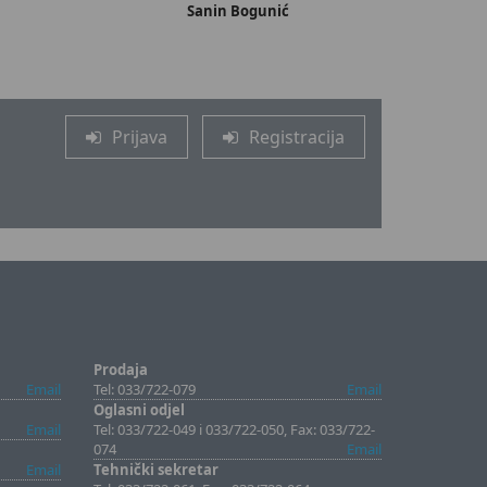
Sanin Bogunić
Prijava
Registracija
Prodaja
Email
Tel: 033/722-079
Email
Oglasni odjel
Email
Tel: 033/722-049 i 033/722-050, Fax: 033/722-
074
Email
Email
Tehnički sekretar