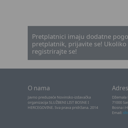
Pretplatnici imaju dodatne pogo
pretplatnik, prijavite se! Ukoliko
registrirajte se!
O nama
Adre
Javno preduzeće Novinsko-izdavačka
Džemala B
organizacija SLUŽBENI LIST BOSNE I
71000 Sa
HERCEGOVINE. Sva prava pridržana. 2014
Bosna i 
Email:
sll