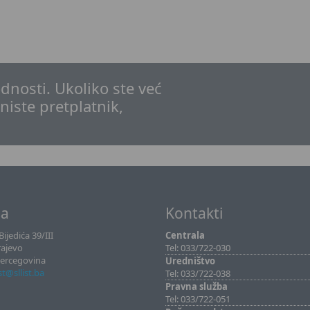
dnosti. Ukoliko ste već
 niste pretplatnik,
sa
Kontakti
ijedića 39/III
Centrala
rajevo
Tel: 033/722-030
Hercegovina
Uredništvo
ist@sllist.ba
Tel: 033/722-038
Pravna služba
Tel: 033/722-051