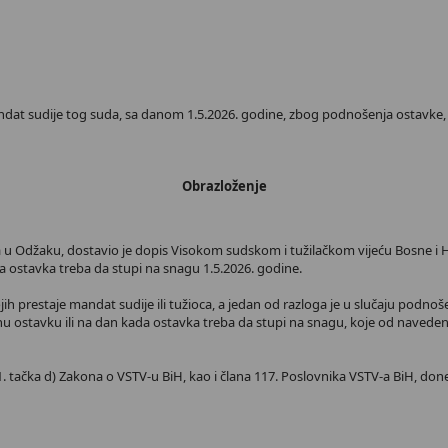
ndat sudije tog suda, sa danom 1.5.2026. godine, zbog podnošenja ostavke, 
Obrazloženje
a u Odžaku, dostavio je dopis Visokom sudskom i tužilačkom vijeću Bosne i 
a ostavka treba da stupi na snagu 1.5.2026. godine.
ih prestaje mandat sudije ili tužioca, a jedan od razloga je u slučaju podn
nu ostavku ili na dan kada ostavka treba da stupi na snagu, koje od naveden
. tačka d) Zakona o VSTV-u BiH, kao i člana 117. Poslovnika VSTV-a BiH, done