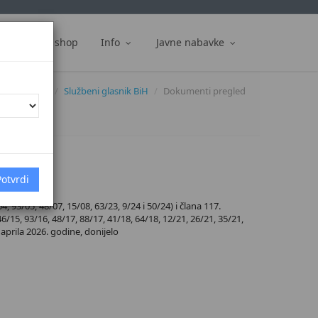
ti
Web shop
Info
Javne nabavke
Dokumenti
Službeni glasnik BiH
Dokumenti pregled
93/05, 48/07, 15/08, 63/23, 9/24 i 50/24) i člana 117.
6/15, 93/16, 48/17, 88/17, 41/18, 64/18, 12/21, 26/21, 35/21,
 aprila 2026. godine, donijelo