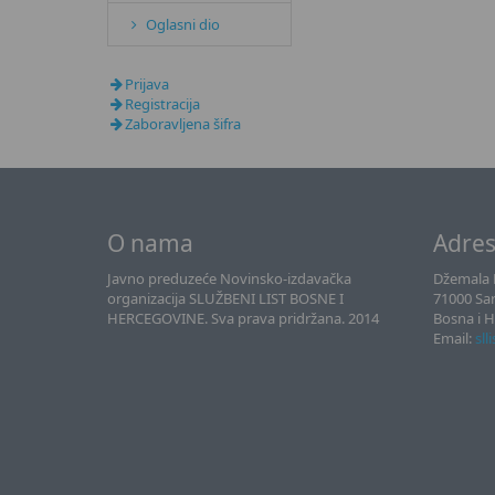
Oglasni dio
Prijava
Registracija
Zaboravljena šifra
O nama
Adre
Javno preduzeće Novinsko-izdavačka
Džemala B
organizacija SLUŽBENI LIST BOSNE I
71000 Sa
HERCEGOVINE. Sva prava pridržana. 2014
Bosna i 
Email:
sll