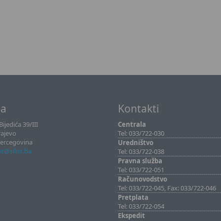
sa
Kontakti
ijedića 39/III
Centrala
rajevo
Tel: 033/722-030
Hercegovina
Uredništvo
ist@sllist.ba
Tel: 033/722-038
Pravna služba
Tel: 033/722-051
Računovodstvo
Tel: 033/722-045, Fax: 033/722-046
Pretplata
Tel: 033/722-054
Ekspedit