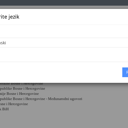
te jezik
k
Službena glasila
Oglašavanje
Pretraga
Vijes
egovačke novine - Službeni list
vanje propisa: OSLOBOĐENJE
ederalne Bosne i Hercegovine
epublike Bosne i Hercegovine
rmije Bosne i Hercegovine
epublike Bosne i Hercegovine - Međunarodni ugovori
osne i Hercegovine
k BiH