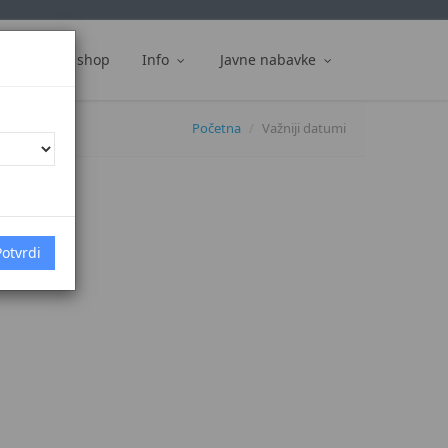
ti
Web shop
Info
Javne nabavke
Početna
Važniji datumi