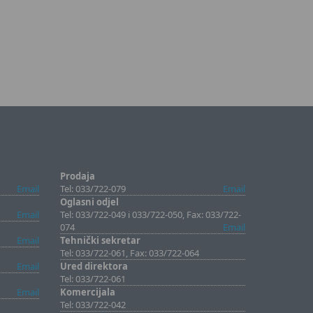
Prodaja
Email
Tel: 033/722-079
Email
Oglasni odjel
Email
Tel: 033/722-049 i 033/722-050, Fax: 033/722-
074
Email
Email
Tehnički sekretar
Tel: 033/722-061, Fax: 033/722-064
Email
Ured direktora
Tel: 033/722-061
Email
Komercijala
Tel: 033/722-042