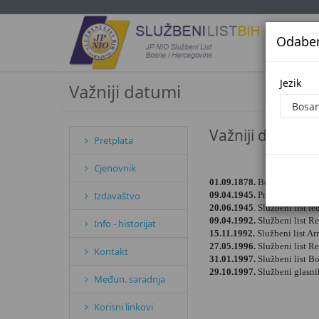
Odaberi
Jezi
Jezik
Važniji datumi
Važniji datumi
Pretplata
Cjenovnik
01.09.1878.
Bosansko - herc
Izdavaštvo
09.04.1945.
Prvo obnarodo
20.06.1945
. Službeni list f
09.04.1992.
Službeni list R
Info - historijat
15.11.1992.
Službeni list A
27.05.1996.
Službeni list R
Kontakt
31.01.1997.
Službeni list B
29.10.1997.
Službeni glasni
Međun. saradnja
Korisni linkovi