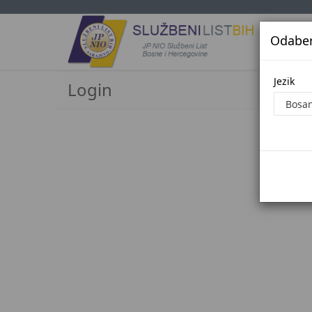
Odaberi
Jezi
Jezik
Login