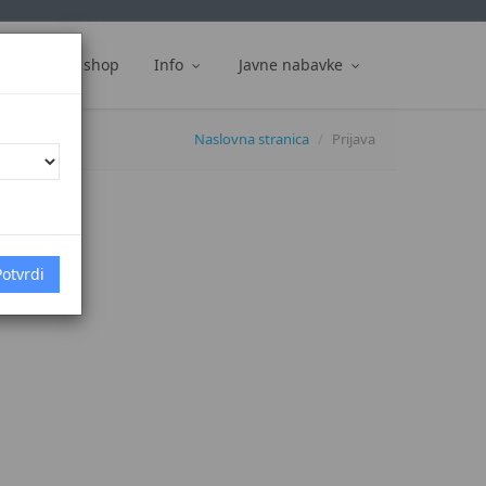
ti
Web shop
Info
Javne nabavke
Naslovna stranica
Prijava