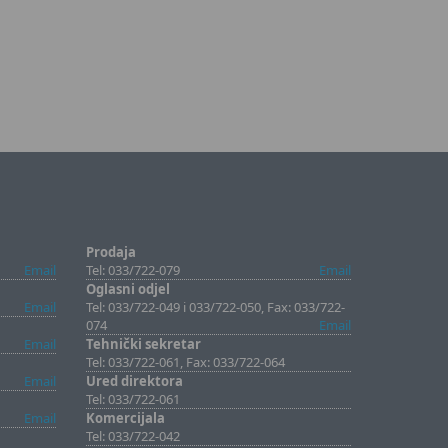
Prodaja
Email
Tel: 033/722-079
Email
Oglasni odjel
Email
Tel: 033/722-049 i 033/722-050, Fax: 033/722-
074
Email
Email
Tehnički sekretar
Tel: 033/722-061, Fax: 033/722-064
Email
Ured direktora
Tel: 033/722-061
Email
Komercijala
Tel: 033/722-042