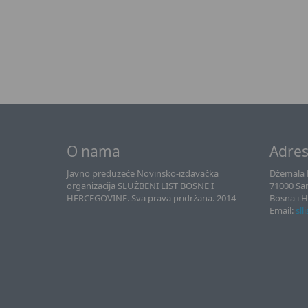
O nama
Adre
Javno preduzeće Novinsko-izdavačka
Džemala B
organizacija SLUŽBENI LIST BOSNE I
71000 Sa
HERCEGOVINE. Sva prava pridržana. 2014
Bosna i 
Email:
sll