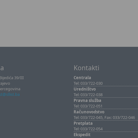
sa
Kontakti
ijedića 39/III
Centrala
rajevo
Tel: 033/722-030
Hercegovina
Uredništvo
ist@sllist.ba
Tel: 033/722-038
Pravna služba
Tel: 033/722-051
Računovodstvo
Tel: 033/722-045, Fax: 033/722-046
Pretplata
Tel: 033/722-054
Ekspedit