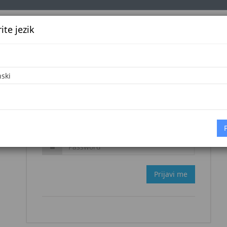
te jezik
k
Službena glasila
Oglašavanje
Pretraga
Vijes
Zaboravljena šifra?
Prijavi me