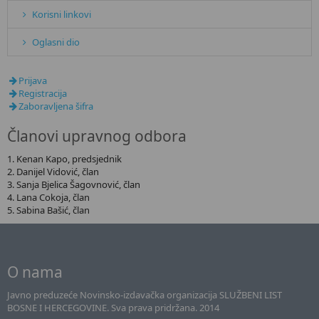
Korisni linkovi
Oglasni dio
Prijava
Registracija
Zaboravljena šifra
Članovi upravnog odbora
1. Kenan Kapo, predsjednik
2. Danijel Vidović, član
3. Sanja Bjelica Šagovnović, član
4. Lana Cokoja, član
5. Sabina Bašić, član
O nama
Javno preduzeće Novinsko-izdavačka organizacija SLUŽBENI LIST
BOSNE I HERCEGOVINE. Sva prava pridržana. 2014