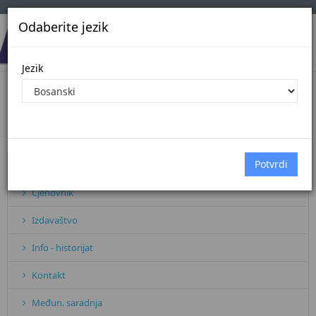
Odaberite jezik
Jezik
Članovi upravnog odbora
Početna
Članovi upravnog odbora
Pretplata
Cjenovnik
Izdavaštvo
Info - historijat
Kontakt
Međun. saradnja