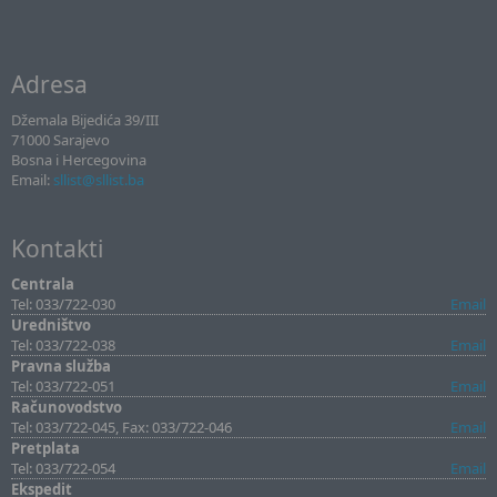
Adresa
Džemala Bijedića 39/III
71000 Sarajevo
Bosna i Hercegovina
Email:
sllist@sllist.ba
Kontakti
Centrala
Tel: 033/722-030
Email
Uredništvo
Tel: 033/722-038
Email
Pravna služba
Tel: 033/722-051
Email
Računovodstvo
Tel: 033/722-045, Fax: 033/722-046
Email
Pretplata
Tel: 033/722-054
Email
Ekspedit