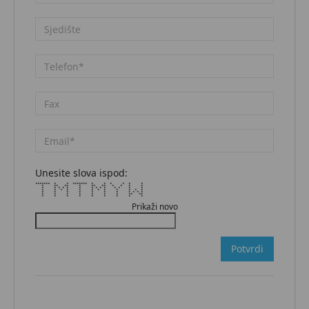
Unesite slova ispod:
******* * * ******* * * * * * *
* ** ** * ** ** * * * *
* * * * * * * * * * * * * *
* * * * * * * * * * * *
* * * * * * * * * * *
* * * * * * * ** **
* * * * * * * * *
Prikaži novo
Potvrdi