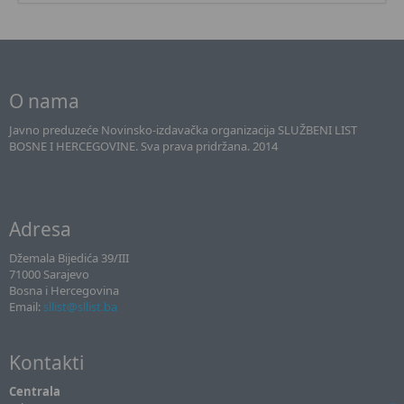
O nama
Javno preduzeće Novinsko-izdavačka organizacija SLUŽBENI LIST
BOSNE I HERCEGOVINE. Sva prava pridržana. 2014
Adresa
Džemala Bijedića 39/III
71000 Sarajevo
Bosna i Hercegovina
Email:
sllist@sllist.ba
Kontakti
Centrala