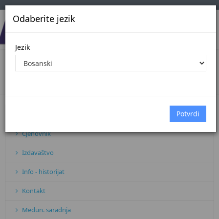
Odaberite jezik
Jezik
BAZA PRAVNIH AKATA
Početna
Sve vijesti
BAZA PRAVNIH AKATA
Pretplata
Cjenovnik
Izdavaštvo
Info - historijat
Kontakt
Međun. saradnja