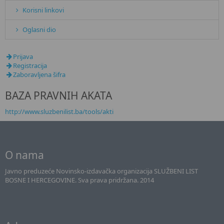
Korisni linkovi
Oglasni dio
Prijava
Registracija
Zaboravljena šifra
BAZA PRAVNIH AKATA
http://www.sluzbenilist.ba/tools/akti
O nama
Javno preduzeće Novinsko-izdavačka organizacija SLUŽBENI LIST
BOSNE I HERCEGOVINE. Sva prava pridržana. 2014