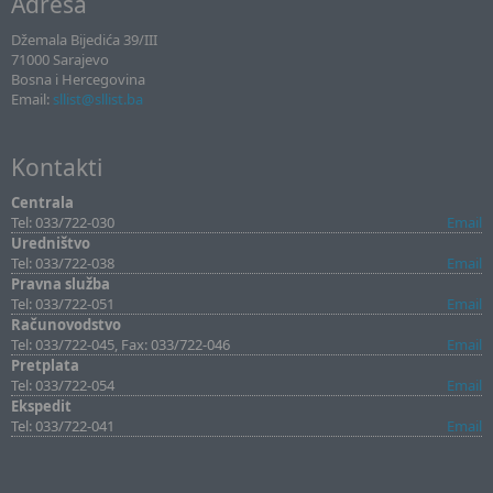
Adresa
Džemala Bijedića 39/III
71000 Sarajevo
Bosna i Hercegovina
Email:
sllist@sllist.ba
Kontakti
Centrala
Tel: 033/722-030
Email
Uredništvo
Tel: 033/722-038
Email
Pravna služba
Tel: 033/722-051
Email
Računovodstvo
Tel: 033/722-045, Fax: 033/722-046
Email
Pretplata
Tel: 033/722-054
Email
Ekspedit
Tel: 033/722-041
Email