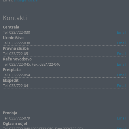
Email:
sllist@sllist.ba
Kontakti
Centrala
Tel: 033/722-030
Email
Uredništvo
Tel: 033/722-038
Email
Pravna služba
Tel: 033/722-051
Email
Računovodstvo
Tel: 033/722-045, Fax: 033/722-046
Email
Pretplata
Tel: 033/722-054
Email
Ekspedit
Tel: 033/722-041
Email
Prodaja
Tel: 033/722-079
Email
Oglasni odjel
Tel: 033/722-049 i 033/722-050, Fax: 033/722-074
Email