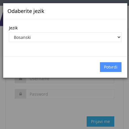
Odaberite jezik
Jezik
Login
Naslovna stranica
Prijava
Zaboravljena šifra?
Prijavi me