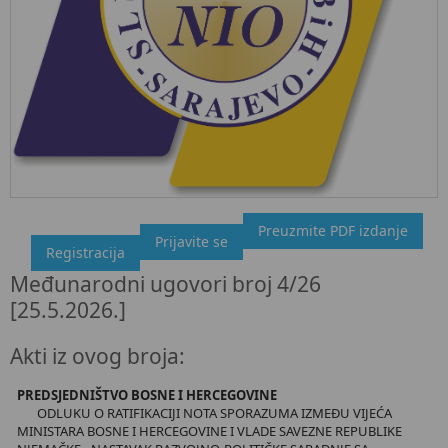
Preuzmite PDF izdanje
"Službeni glasnik BiH", broj 4/26 25.5.2026.
Prijavite se
Registracija
Ovdje možete preuzeti dokument, kao i obaviti kratki uvid u
Međunarodni ugovori broj 4/26
sadržaj dokumenta.
[25.5.2026.]
Akti iz ovog broja:
PREDSJEDNIŠTVO BOSNE I HERCEGOVINE
ODLUKU O RATIFIKACIJI NOTA SPORAZUMA IZMEĐU VIJEĆA
MINISTARA BOSNE I HERCEGOVINE I VLADE SAVEZNE REPUBLIKE