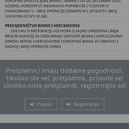
EVROPSKE INVESTICIJSKE BANKE ("BANKA") OD 28. DECEMBRA 2020.
GODINE, KORIDOR VC MEDAKOVO-POPRIKUŠE ("UGOVOR O
FINANSIRANJU") – BROJ OPERACIJE (SERAPIS Nº): 2019-0751; BROJ
UGOVORA (FI Nº): 91.682
PREDSJEDNIŠTVO BOSNE I HERCEGOVINE
ODLUKU O RATIFIKACIJI UGOVORA O ZAJMU (KREDITNA LINIJA
BROJ III AGENCIJI ZA OSIGURANJE DEPOZITA BOSNE I HERCEGOVINE)
IZMEĐU BOSNE I HERCEGOVINE I EVROPSKE BANKE ZA OBNOVU I
RAZVOJ ( BROJ OPERACIJE 55992)
Pretplatnici imaju dodatne pogodnosti.
Ukoliko ste već pretplatnik, prijavite se!
Ukoliko niste pretplatnik, registrirajte se!
Prijava
Registracija