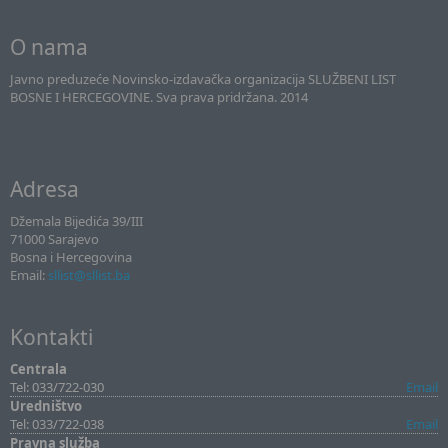
O nama
Javno preduzeće Novinsko-izdavačka organizacija SLUŽBENI LIST
BOSNE I HERCEGOVINE. Sva prava pridržana. 2014
Adresa
Džemala Bijedića 39/III
71000 Sarajevo
Bosna i Hercegovina
Email:
sllist@sllist.ba
Kontakti
Centrala
Tel: 033/722-030
Email
Uredništvo
Tel: 033/722-038
Email
Pravna služba