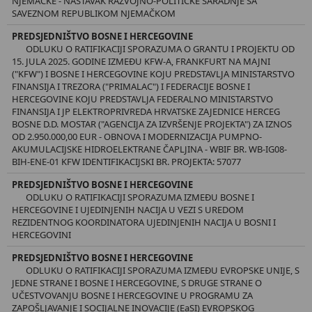
NJEMAČKE - NASTAVAK RAZVOJNO-POLITIČKE SARADNJE SA
SAVEZNOM REPUBLIKOM NJEMAČKOM
PREDSJEDNIŠTVO BOSNE I HERCEGOVINE
ODLUKU O RATIFIKACIJI SPORAZUMA O GRANTU I PROJEKTU OD
15. JULA 2025. GODINE IZMEĐU KFW-A, FRANKFURT NA MAJNI
("KFW") I BOSNE I HERCEGOVINE KOJU PREDSTAVLJA MINISTARSTVO
FINANSIJA I TREZORA ("PRIMALAC") I FEDERACIJE BOSNE I
HERCEGOVINE KOJU PREDSTAVLJA FEDERALNO MINISTARSTVO
FINANSIJA I JP ELEKTROPRIVREDA HRVATSKE ZAJEDNICE HERCEG
BOSNE D.D. MOSTAR ("AGENCIJA ZA IZVRŠENJE PROJEKTA") ZA IZNOS
OD 2.950.000,00 EUR - OBNOVA I MODERNIZACIJA PUMPNO-
AKUMULACIJSKE HIDROELEKTRANE ČAPLJINA - WBIF BR. WB-IG08-
BIH-ENE-01 KFW IDENTIFIKACIJSKI BR. PROJEKTA: 57077
PREDSJEDNIŠTVO BOSNE I HERCEGOVINE
ODLUKU O RATIFIKACIJI SPORAZUMA IZMEĐU BOSNE I
HERCEGOVINE I UJEDINJENIH NACIJA U VEZI S UREDOM
REZIDENTNOG KOORDINATORA UJEDINJENIH NACIJA U BOSNI I
HERCEGOVINI
PREDSJEDNIŠTVO BOSNE I HERCEGOVINE
ODLUKU O RATIFIKACIJI SPORAZUMA IZMEĐU EVROPSKE UNIJE, S
JEDNE STRANE I BOSNE I HERCEGOVINE, S DRUGE STRANE O
UČESTVOVANJU BOSNE I HERCEGOVINE U PROGRAMU ZA
ZAPOŠLJAVANJE I SOCIJALNE INOVACIJE (EaSI) EVROPSKOG