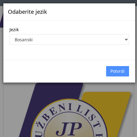
Odaberite jezik
Jezik
Pregled Dokumenata| Broj 4/26
25.5.2026.
Početna
Dokumenti
međunarodni ugovori
Dokumenti pregled