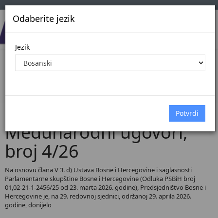
Odaberite jezik
Jezik
Pregled Dokumenata| Broj 4/26
Početna
Dokumenti
Međunarodni ugovori
Dokumenti pregled
Međunarodni ugovori,
broj 4/26
Na osnovu člana V 3. d) Ustava Bosne i Hercegovine i saglasnosti
Parlamentarne skupštine Bosne i Hercegovine (Odluka PSBiH broj
01,02-21-1-2456/25 od 23. marta 2026. godine), Predsjedništvo Bosne i
Hercegovine je, na 29. redovnoj sjednici, održanoj 29. aprila 2026.
godine, donijelo