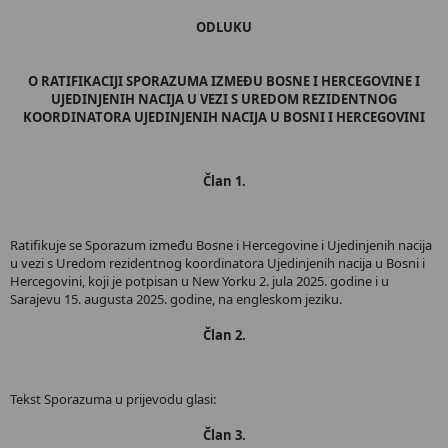
ODLUKU
O RATIFIKACIJI SPORAZUMA IZMEĐU BOSNE I HERCEGOVINE I
UJEDINJENIH NACIJA U VEZI S UREDOM REZIDENTNOG
KOORDINATORA UJEDINJENIH NACIJA U BOSNI I HERCEGOVINI
Član 1.
Ratifikujе se Sporazum između Bosne i Hercegovine i Ujedinjenih nacija
u vezi s Uredom rezidentnog koordinatora Ujedinjenih nacija u Bosni i
Hercegovini, koji je potpisan u New Yorku 2. jula 2025. godine i u
Sarajevu 15. augusta 2025. godine, na engleskom jeziku.
Član 2.
Tekst Sporazuma u prijevodu glasi:
Član 3.