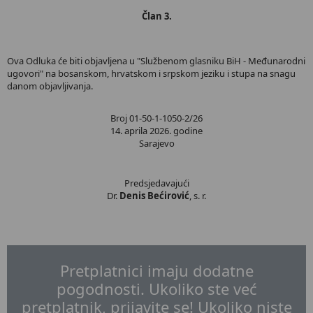
Član 3.
Ova Odluka će biti objavljena u "Službenom glasniku BiH - Međunarodni
ugovori" na bosanskom, hrvatskom i srpskom jeziku i stupa na snagu
danom objavljivanja.
Broj 01-50-1-1050-2/26
14. aprila 2026. godine
Sarajevo
Predsjedavajući
Dr.
Denis Bećirović
, s. r.
Pretplatnici imaju dodatne
pogodnosti. Ukoliko ste već
pretplatnik, prijavite se! Ukoliko niste