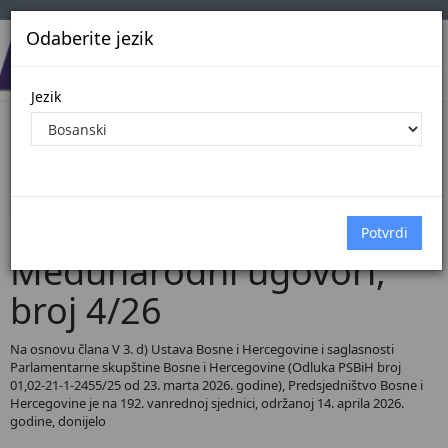
Odaberite jezik
Jezik
Pregled Dokumenata| Broj 4/26
Početna
Dokumenti
Međunarodni ugovori
Dokumenti pregled
Međunarodni ugovori,
broj 4/26
Na osnovu člana V 3. d) Ustava Bosne i Hercegovine i saglasnosti
Parlamentarne skupštine Bosne i Hercegovine (Odluka PSBiH broj
01,02-21-1-2455/25 od 23. marta 2026. godine), Predsjedništvo Bosne i
Hercegovine je na 192. vanrednoj sjednici, održanoj 14. aprila 2026.
godine, donijelo