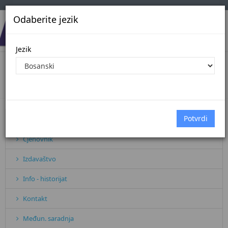
Odaberite jezik
Jezik
ISO STANDARD
Početna
Sve vijesti
ISO STANDARD
Pretplata
Cjenovnik
Izdavaštvo
Info - historijat
Kontakt
Međun. saradnja