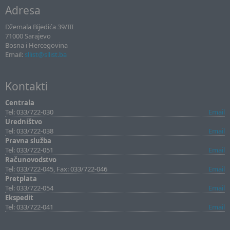
Adresa
Džemala Bijedića 39/III
71000 Sarajevo
Bosna i Hercegovina
Email:
sllist@sllist.ba
Kontakti
Centrala
Tel: 033/722-030
Email
Uredništvo
Tel: 033/722-038
Email
Pravna služba
Tel: 033/722-051
Email
Računovodstvo
Tel: 033/722-045, Fax: 033/722-046
Email
Pretplata
Tel: 033/722-054
Email
Ekspedit
Tel: 033/722-041
Email