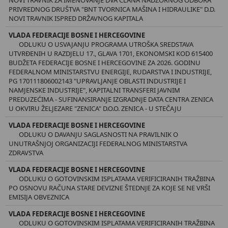
PRIVREDNOG DRUŠTVA "BNT TVORNICA MAŠINA I HIDRAULIKE" D.D.
NOVI TRAVNIK ISPRED DRŽAVNOG KAPITALA
VLADA FEDERACIJE BOSNE I HERCEGOVINE
ODLUKU O USVAJANJU PROGRAMA UTROŠKA SREDSTAVA
UTVRĐENIH U RAZDJELU 17., GLAVA 1701, EKONOMSKI KOD 615400
BUDŽETA FEDERACIJE BOSNE I HERCEGOVINE ZA 2026. GODINU
FEDERALNOM MINISTARSTVU ENERGIJE, RUDARSTVA I INDUSTRIJE,
PG 170111806002143 "UPRAVLJANJE OBLASTI INDUSTRIJE I
NAMJENSKE INDUSTRIJE", KAPITALNI TRANSFERI JAVNIM
PREDUZEĆIMA - SUFINANSIRANJE IZGRADNJE DATA CENTRA ZENICA
U OKVIRU ŽELJEZARE "ZENICA" D.O.O. ZENICA - U STEČAJU
VLADA FEDERACIJE BOSNE I HERCEGOVINE
ODLUKU O DAVANJU SAGLASNOSTI NA PRAVILNIK O
UNUTRAŠNJOJ ORGANIZACIJI FEDERALNOG MINISTARSTVA
ZDRAVSTVA
VLADA FEDERACIJE BOSNE I HERCEGOVINE
ODLUKU O GOTOVINSKIM ISPLATAMA VERIFICIRANIH TRAŽBINA
PO OSNOVU RAČUNA STARE DEVIZNE ŠTEDNJE ZA KOJE SE NE VRŠI
EMISIJA OBVEZNICA
VLADA FEDERACIJE BOSNE I HERCEGOVINE
ODLUKU O GOTOVINSKIM ISPLATAMA VERIFICIRANIH TRAŽBINA