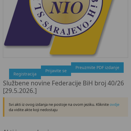
Preuzmite PDF izdanje
"Službeni glasnik BiH", broj 40/26 29.5.2026.
Prijavite se
Registracija
Ovdje možete preuzeti dokument, kao i obaviti kratki uvid u
Službene novine Federacije BiH broj 40/26
sadržaj dokumenta.
[29.5.2026.]
Svi akti iz ovog izdanja ne postoje na ovom jeziku. Kliknite
ovdje
da vidite akte koji nedostaju