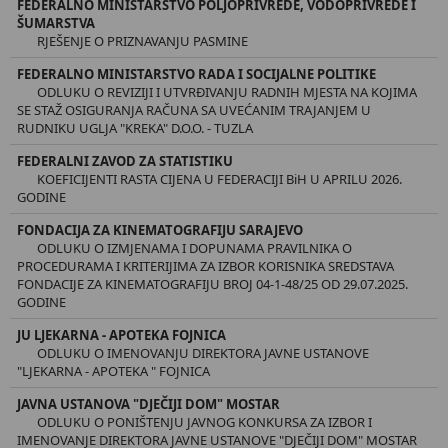
FEDERALNO MINISTARSTVO POLJOPRIVREDE, VODOPRIVREDE I
ŠUMARSTVA
RJEŠENJE O PRIZNAVANJU PASMINE
FEDERALNO MINISTARSTVO RADA I SOCIJALNE POLITIKE
ODLUKU O REVIZIJI I UTVRĐIVANJU RADNIH MJESTA NA KOJIMA
SE STAŽ OSIGURANJA RAČUNA SA UVEĆANIM TRAJANJEM U
RUDNIKU UGLJA "KREKA" D.O.O. - TUZLA
FEDERALNI ZAVOD ZA STATISTIKU
KOEFICIJENTI RASTA CIJENA U FEDERACIJI BiH U APRILU 2026.
GODINE
FONDACIJA ZA KINEMATOGRAFIJU SARAJEVO
ODLUKU O IZMJENAMA I DOPUNAMA PRAVILNIKA O
PROCEDURAMA I KRITERIJIMA ZA IZBOR KORISNIKA SREDSTAVA
FONDACIJE ZA KINEMATOGRAFIJU BROJ 04-1-48/25 OD 29.07.2025.
GODINE
JU LJEKARNA - APOTEKA FOJNICA
ODLUKU O IMENOVANJU DIREKTORA JAVNE USTANOVE
"LJEKARNA - APOTEKA " FOJNICA
JAVNA USTANOVA "DJEČIJI DOM" MOSTAR
ODLUKU O PONIŠTENJU JAVNOG KONKURSA ZA IZBOR I
IMENOVANJE DIREKTORA JAVNE USTANOVE "DJEČIJI DOM" MOSTAR