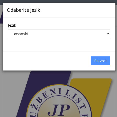
Odaberite jezik
Jezik
Pregled Dokumenata| Broj 40/26
29.5.2026.
Početna
Dokumenti
službene novine federacije bih
Dokumenti pregled