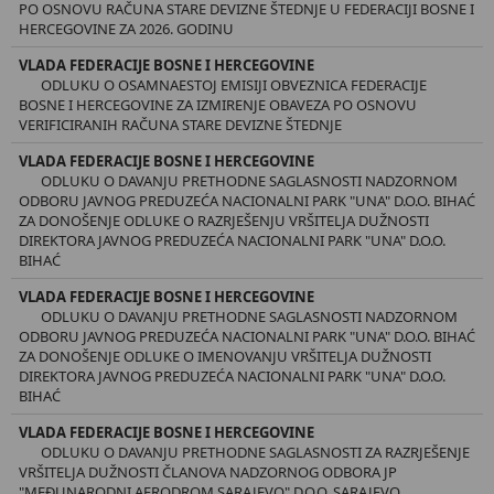
PO OSNOVU RAČUNA STARE DEVIZNE ŠTEDNJE U FEDERACIJI BOSNE I
HERCEGOVINE ZA 2026. GODINU
VLADA FEDERACIJE BOSNE I HERCEGOVINE
ODLUKU O OSAMNAESTOJ EMISIJI OBVEZNICA FEDERACIJE
BOSNE I HERCEGOVINE ZA IZMIRENJE OBAVEZA PO OSNOVU
VERIFICIRANIH RAČUNA STARE DEVIZNE ŠTEDNJE
VLADA FEDERACIJE BOSNE I HERCEGOVINE
ODLUKU O DAVANJU PRETHODNE SAGLASNOSTI NADZORNOM
ODBORU JAVNOG PREDUZEĆA NACIONALNI PARK "UNA" D.O.O. BIHAĆ
ZA DONOŠENJE ODLUKE O RAZRJEŠENJU VRŠITELJA DUŽNOSTI
DIREKTORA JAVNOG PREDUZEĆA NACIONALNI PARK "UNA" D.O.O.
BIHAĆ
VLADA FEDERACIJE BOSNE I HERCEGOVINE
ODLUKU O DAVANJU PRETHODNE SAGLASNOSTI NADZORNOM
ODBORU JAVNOG PREDUZEĆA NACIONALNI PARK "UNA" D.O.O. BIHAĆ
ZA DONOŠENJE ODLUKE O IMENOVANJU VRŠITELJA DUŽNOSTI
DIREKTORA JAVNOG PREDUZEĆA NACIONALNI PARK "UNA" D.O.O.
BIHAĆ
VLADA FEDERACIJE BOSNE I HERCEGOVINE
ODLUKU O DAVANJU PRETHODNE SAGLASNOSTI ZA RAZRJEŠENJE
VRŠITELJA DUŽNOSTI ČLANOVA NADZORNOG ODBORA JP
"MEĐUNARODNI AERODROM SARAJEVO" D.O.O. SARAJEVO