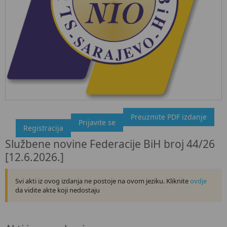
Preuzmite PDF izdanje
"Službeni glasnik BiH", broj 44/26 12.6.2026.
Prijavite se
Registracija
Ovdje možete preuzeti dokument, kao i obaviti kratki uvid u
Službene novine Federacije BiH broj 44/26
sadržaj dokumenta.
[12.6.2026.]
Svi akti iz ovog izdanja ne postoje na ovom jeziku. Kliknite
ovdje
da vidite akte koji nedostaju