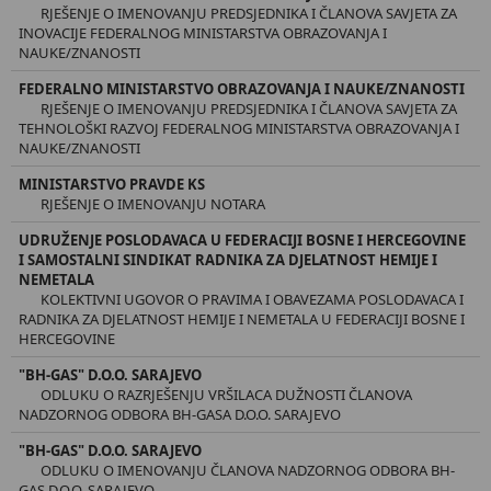
RJEŠENJE O IMENOVANJU PREDSJEDNIKA I ČLANOVA SAVJETA ZA
INOVACIJE FEDERALNOG MINISTARSTVA OBRAZOVANJA I
NAUKE/ZNANOSTI
FEDERALNO MINISTARSTVO OBRAZOVANJA I NAUKE/ZNANOSTI
RJEŠENJE O IMENOVANJU PREDSJEDNIKA I ČLANOVA SAVJETA ZA
TEHNOLOŠKI RAZVOJ FEDERALNOG MINISTARSTVA OBRAZOVANJA I
NAUKE/ZNANOSTI
MINISTARSTVO PRAVDE KS
RJEŠENJE O IMENOVANJU NOTARA
UDRUŽENJE POSLODAVACA U FEDERACIJI BOSNE I HERCEGOVINE
I SAMOSTALNI SINDIKAT RADNIKA ZA DJELATNOST HEMIJE I
NEMETALA
KOLEKTIVNI UGOVOR O PRAVIMA I OBAVEZAMA POSLODAVACA I
RADNIKA ZA DJELATNOST HEMIJE I NEMETALA U FEDERACIJI BOSNE I
HERCEGOVINE
"BH-GAS" D.O.O. SARAJEVO
ODLUKU O RAZRJEŠENJU VRŠILACA DUŽNOSTI ČLANOVA
NADZORNOG ODBORA BH-GASA D.O.O. SARAJEVO
"BH-GAS" D.O.O. SARAJEVO
ODLUKU O IMENOVANJU ČLANOVA NADZORNOG ODBORA BH-
GAS D.O.O. SARAJEVO