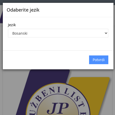
Odaberite jezik
Jezik
Pregled Dokumenata| Broj 44/26
12.6.2026.
Početna
Dokumenti
službene novine federacije bih
Dokumenti pregled