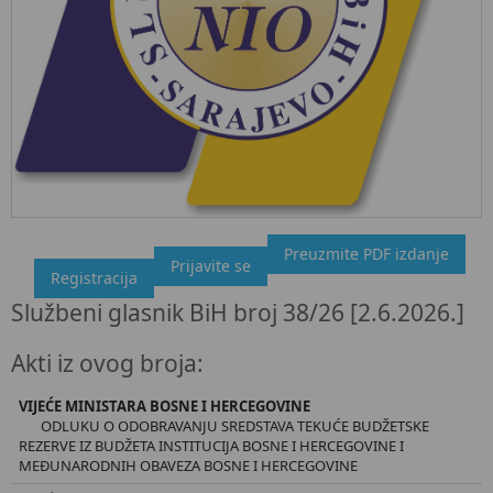
Preuzmite PDF izdanje
"Službeni glasnik BiH", broj 38/26 2.6.2026.
Prijavite se
Registracija
Ovdje možete preuzeti dokument, kao i obaviti kratki uvid u
Službeni glasnik BiH broj 38/26 [2.6.2026.]
sadržaj dokumenta.
Akti iz ovog broja:
VIJEĆE MINISTARA BOSNE I HERCEGOVINE
ODLUKU O ODOBRAVANJU SREDSTAVA TEKUĆE BUDŽETSKE
REZERVE IZ BUDŽETA INSTITUCIJA BOSNE I HERCEGOVINE I
MEĐUNARODNIH OBAVEZA BOSNE I HERCEGOVINE