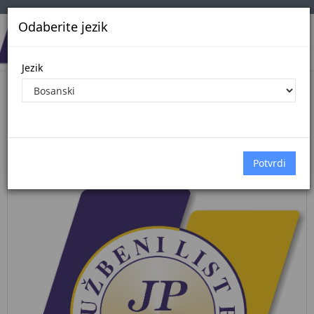
Odaberite jezik
Jezik
Pregled Dokumenata| Broj 38/26
2.6.2026.
Početna
Dokumenti
službeni glasnik bih
Dokumenti pregled