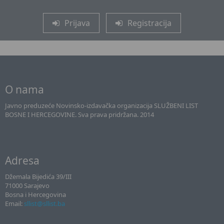
Prijava
Registracija
O nama
Javno preduzeće Novinsko-izdavačka organizacija SLUŽBENI LIST
BOSNE I HERCEGOVINE. Sva prava pridržana. 2014
Adresa
Džemala Bijedića 39/III
71000 Sarajevo
Bosna i Hercegovina
Email:
sllist@sllist.ba