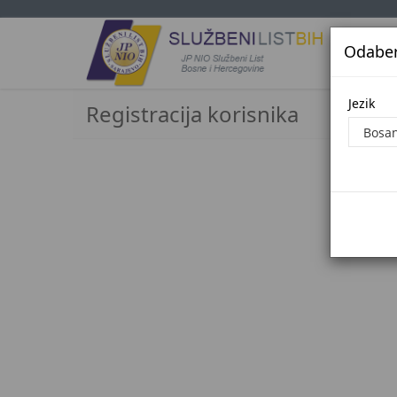
Odaberi
Jezi
Jezik
Registracija korisnika