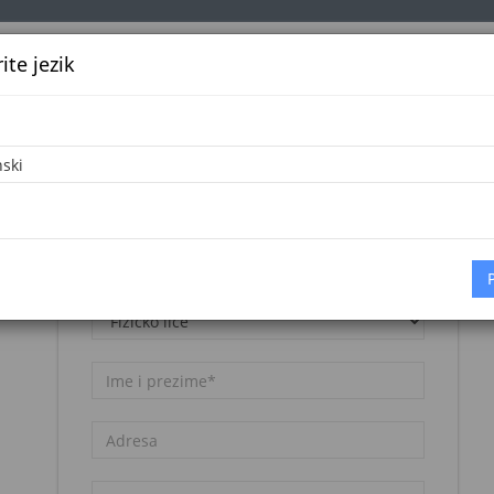
te jezik
k
Službena glasila
Oglašavanje
Pretraga
Vijes
Napomena:
Registracija nije besplatna. Pogledajte
cjenovnik