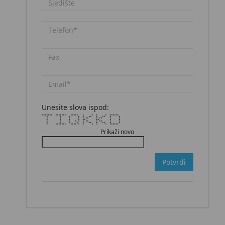
Unesite slova ispod:
******* ******* ***** * * * * ******
* * * * * ** * ** * *
* * * * * ** * ** * *
* * * * ** ** * *
* * * * * * ** * ** * *
* * * * * ** * ** * *
* ******* **** * * * * * ******
Prikaži novo
Potvrdi