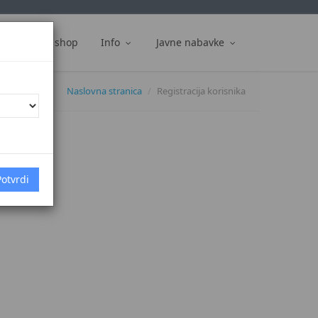
ti
Web shop
Info
Javne nabavke
Naslovna stranica
Registracija korisnika