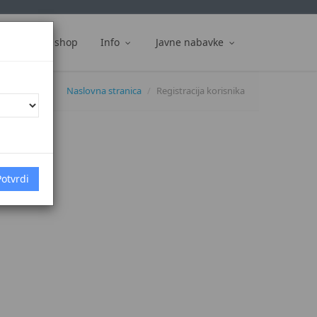
ti
Web shop
Info
Javne nabavke
Naslovna stranica
Registracija korisnika