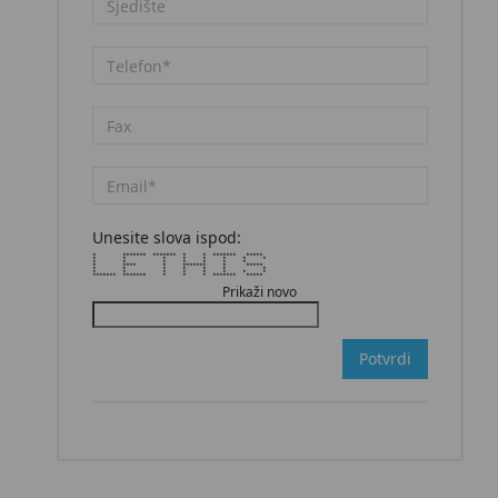
Unesite slova ispod:
* ******* ******* * * ******* *****
* * * * * * * *
* * * * * * *
* **** * ******* * *****
* * * * * * *
* * * * * * * *
******* ******* * * * ******* *****
Prikaži novo
Potvrdi