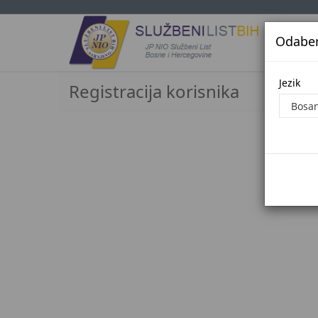
Odaberi
Jezi
Jezik
Registracija korisnika