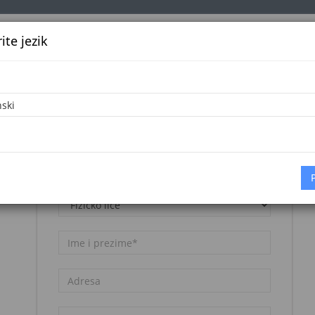
te jezik
k
Službena glasila
Oglašavanje
Pretraga
Vijes
Napomena:
Registracija nije besplatna. Pogledajte
cjenovnik