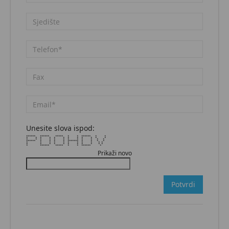
Unesite slova ispod:
****** ****** ***** * * ****** * *
* * * * * * * * * * * *
* * * * * * * * * * * *
****** * * * * ******* * * * *
* * * * * * * * * * *
* * * * * * * * * * *
* ****** ***** * * ****** *
Prikaži novo
Potvrdi