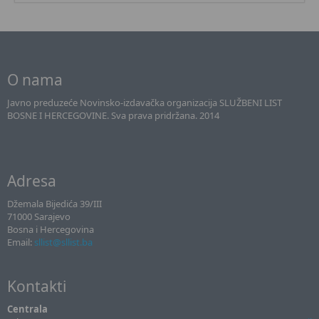
O nama
Javno preduzeće Novinsko-izdavačka organizacija SLUŽBENI LIST
BOSNE I HERCEGOVINE. Sva prava pridržana. 2014
Adresa
Džemala Bijedića 39/III
71000 Sarajevo
Bosna i Hercegovina
Email:
sllist@sllist.ba
Kontakti
Centrala