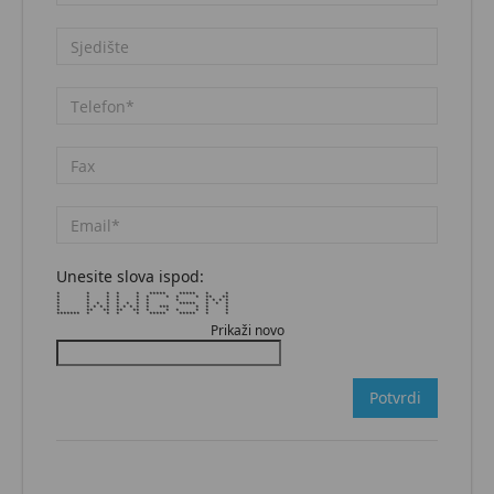
Unesite slova ispod:
* * * * * ***** ***** * *
* * * * * * * * * ** **
* * * * * * * * * * *
* * * * * * * * ***** * * *
* * * * * * * * * * *** * * *
* ** ** ** ** * * * * * *
******* * * * * ***** ***** * *
Prikaži novo
Potvrdi