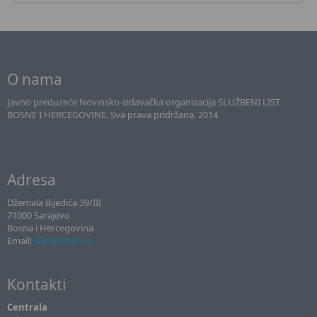
O nama
Javno preduzeće Novinsko-izdavačka organizacija SLUŽBENI LIST
BOSNE I HERCEGOVINE. Sva prava pridržana. 2014
Adresa
Džemala Bijedića 39/III
71000 Sarajevo
Bosna i Hercegovina
Email:
sllist@sllist.ba
Kontakti
Centrala