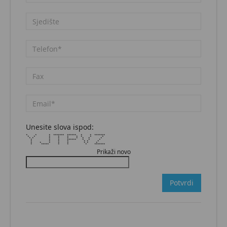
Unesite slova ispod:
* * * ******* ****** * * *******
* * * * * * * * *
* * * * * * * * *
* * * ****** * * *
* * * * * * *
* * * * * * * *
* ***** * * * *******
Prikaži novo
Potvrdi