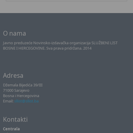
O nama
Javno preduzeće Novinsko-izdavačka organizacija SLUŽBENI LIST
BOSNE I HERCEGOVINE. Sva prava pridržana. 2014
Adresa
Džemala Bijedića 39/III
71000 Sarajevo
Bosna i Hercegovina
Email:
sllist@sllist.ba
Kontakti
Centrala