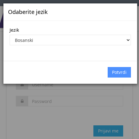
Odaberite jezik
Jezik
Login
Naslovna stranica
Prijava
Zaboravljena šifra?
Prijavi me