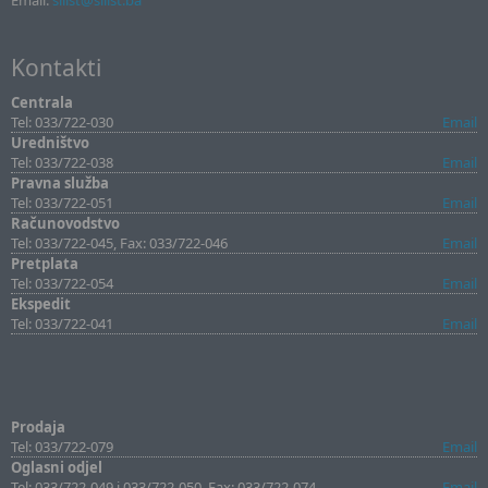
Email:
sllist@sllist.ba
Kontakti
Centrala
Tel: 033/722-030
Email
Uredništvo
Tel: 033/722-038
Email
Pravna služba
Tel: 033/722-051
Email
Računovodstvo
Tel: 033/722-045, Fax: 033/722-046
Email
Pretplata
Tel: 033/722-054
Email
Ekspedit
Tel: 033/722-041
Email
Prodaja
Tel: 033/722-079
Email
Oglasni odjel
Tel: 033/722-049 i 033/722-050, Fax: 033/722-074
Email