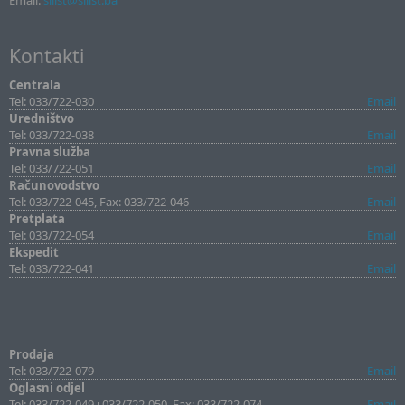
Email:
sllist@sllist.ba
Kontakti
Centrala
Tel: 033/722-030
Email
Uredništvo
Tel: 033/722-038
Email
Pravna služba
Tel: 033/722-051
Email
Računovodstvo
Tel: 033/722-045, Fax: 033/722-046
Email
Pretplata
Tel: 033/722-054
Email
Ekspedit
Tel: 033/722-041
Email
Prodaja
Tel: 033/722-079
Email
Oglasni odjel
Tel: 033/722-049 i 033/722-050, Fax: 033/722-074
Email