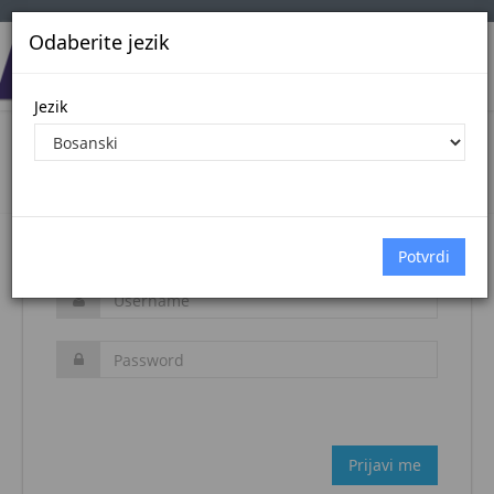
Odaberite jezik
Jezik
Login
Naslovna stranica
Prijava
Zaboravljena šifra?
Prijavi me